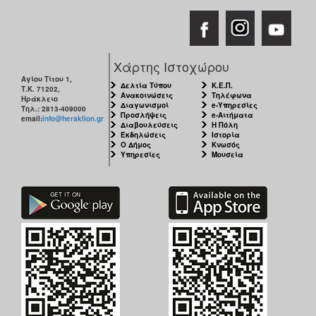
Χάρτης Ιστοχώρου
Αγίου Τίτου 1,
Δελτία Τύπου
Κ.Ε.Π.
Τ.Κ. 71202,
Ανακοινώσεις
Τηλέφωνα
Ηράκλειο
Διαγωνισμοί
e-Υπηρεσίες
Τηλ.: 2813-409000
Προσλήψεις
e-Αιτήματα
email:
info@heraklion.gr
Διαβουλεύσεις
Η Πόλη
Εκδηλώσεις
Ιστορία
Ο Δήμος
Κνωσός
Υπηρεσίες
Μουσεία