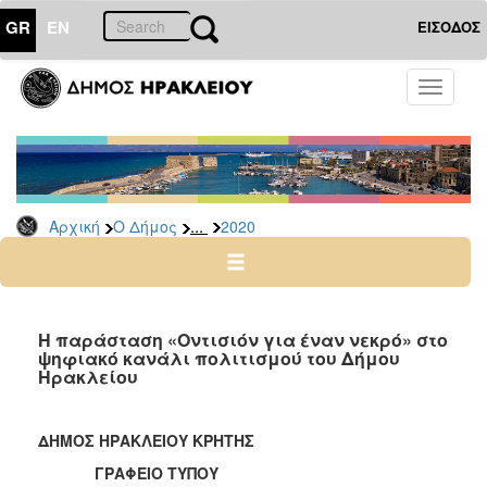
GR
EN
ΕΙΣΟΔΟΣ
Ο
Toggle
ΔΗΜΟΣ
navigati
Δελτία
Τύπου
Αρχείο
...
Αρχική
Ο Δήμος
2020
2026
2025
2024
2023
Η παράσταση «Οντισιόν για έναν νεκρό» στο
ψηφιακό κανάλι πολιτισμού του Δήμου
2022
Ηρακλείου
2021
2020
ΔΗΜΟΣ ΗΡΑΚΛΕΙΟΥ ΚΡΗΤΗΣ
2019
ΓΡΑΦΕΙΟ ΤΥΠΟΥ