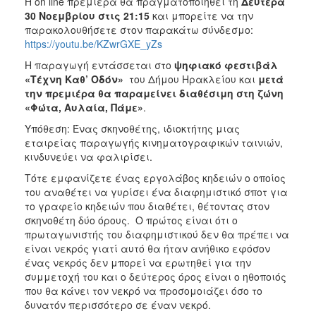
Η on line πρεμιέρα θα πραγματοποιηθεί τη
Δευτέρα
ΑΝΘΕΚΤΙΚΗ
30 Νοεμβρίου στις 21:15
και μπορείτε να την
ΠΟΛΗ
παρακολουθήσετε στον παρακάτω σύνδεσμο:
https://youtu.be/KZwrGXE_yZs
Η παραγωγή εντάσσεται στο
ψηφιακό φεστιβάλ
«Τέχνη Καθ’ Οδόν»
του Δήμου Ηρακλείου και
μετά
την πρεμιέρα θα παραμείνει διαθέσιμη στη ζώνη
«Φώτα, Αυλαία, Πάμε»
.
Υπόθεση: Ένας σκηνοθέτης, ιδιοκτήτης μιας
εταιρείας παραγωγής κινηματογραφικών ταινιών,
κινδυνεύει να φαλιρίσει.
Τότε εμφανίζετε ένας εργολάβος κηδειών ο οποίος
του αναθέτει να γυρίσει ένα διαφημιστικό σποτ για
το γραφείο κηδειών που διαθέτει, θέτοντας στον
σκηνοθέτη δύο όρους. Ο πρώτος είναι ότι o
πρωταγωνιστής του διαφημιστικού δεν θα πρέπει να
είναι νεκρός γιατί αυτό θα ήταν ανήθικο εφόσον
ένας νεκρός δεν μπορεί να ερωτηθεί για την
συμμετοχή του και ο δεύτερος όρος είναι ο ηθοποιός
που θα κάνει τον νεκρό να προσομοιάζει όσο το
δυνατόν περισσότερο σε έναν νεκρό.