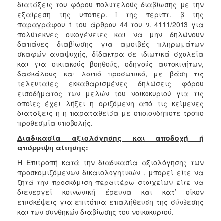
διατάξεις του φόρου πολυτελούς διαβίωσης με την
εξαίρεση της υποπερ. i της περιπτ. β της
παραγράφου 1 του άρθρου 44 του ν. 4111/2013 για
πολύτεκνες οικογένειες και να μην δηλώνουν
δαπάνες διαβίωσης για αμοιβές πληρωμάτων
σκαφών αναψυχής, δίδακτρα σε ιδιωτικά σχολεία
και για οικιακούς βοηθούς, οδηγούς αυτοκινήτων,
δασκάλους και λοιπό προσωπικό, με βάση τις
τελευταίες εκκαθαρισμένες δηλώσεις φόρου
εισοδήματος των μελών του νοικοκυριού για τις
οποίες έχει λήξει η οριζόμενη από τις κείμενες
διατάξεις ή η παραταθείσα με οποιονδήποτε τρόπο
προθεσμία υποβολής.
Διαδικασία αξιολόγησης και αποδοχή ή
απόρριψη αίτησης:
Η Επιτροπή κατά την διαδικασία αξιολόγησης των
προσκομιζόμενων δικαιολογητικών , μπορεί είτε να
ζητά την προσκόμιση περαιτέρω στοιχείων είτε να
διενεργεί κοινωνική έρευνα και κατ’ οίκον
επισκέψεις για επιτόπια επαλήθευση της σύνθεσης
και των συνθηκών διαβίωσης του νοικοκυριού.