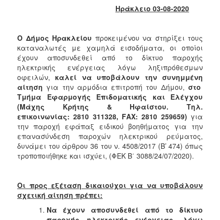
2018
Ηράκλειο 03-08-2020
2017
2016
Ο Δήμος Ηρακλείου
προκειμένου να στηρίξει τους
2015
καταναλωτές με χαμηλά εισοδήματα, οι οποίοι
έχουν αποσυνδεθεί από το δίκτυο παροχής
2013
ηλεκτρικής ενέργειας λόγω ληξιπρόθεσμων
2012
οφειλών,
καλεί να υποβάλουν την συνημμένη
αίτηση
για την αρμόδια επιτροπή του Δήμου,
στο
2011
Τμήμα Εφαρμογής Επιδοματικής και Ελέγχου
2010
(Μάχης Κρήτης & Ηφαίστου. Τηλ.
επικοινωνίας: 2810 311328,
F
ΑΧ: 2810 259659)
για
2006
την παροχή εφάπαξ ειδικού βοηθήματος για την
επανασύνδεση παροχών ηλεκτρικού ρεύματος,
δυνάμει του άρθρου 36 του ν. 4508/2017 (Β’ 474) όπως
τροποποιήθηκε και ισχύει, (ΦΕΚ Β΄ 3088/24/07/2020).
Ο
ΤΟΠΟΣ
ΜΑΣ
Οι προς εξέταση δικαιούχοι για να υποβάλουν
σχετική αίτηση πρέπει:
ΠΟΛΙΤΙΣΜΟΣ
Να έχουν αποσυνδεθεί από το δίκτυο
παροχής ηλεκτρικής ενέργειας, λόγω