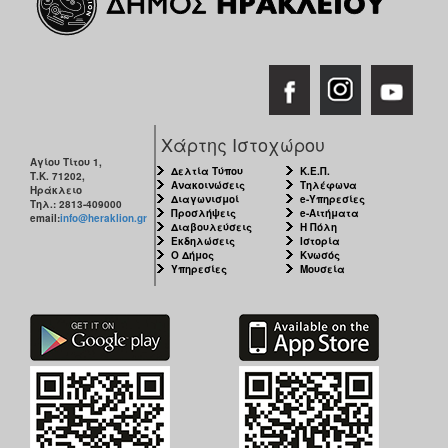
Χάρτης Ιστοχώρου
Αγίου Τίτου 1,
Δελτία Τύπου
Κ.Ε.Π.
Τ.Κ. 71202,
Ανακοινώσεις
Τηλέφωνα
Ηράκλειο
Διαγωνισμοί
e-Υπηρεσίες
Τηλ.: 2813-409000
Προσλήψεις
e-Αιτήματα
email:
info@heraklion.gr
Διαβουλεύσεις
Η Πόλη
Εκδηλώσεις
Ιστορία
Ο Δήμος
Κνωσός
Υπηρεσίες
Μουσεία