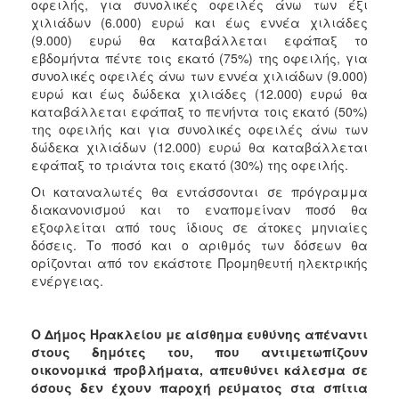
οφειλής, για συνολικές οφειλές άνω των έξι
χιλιάδων (6.000) ευρώ και έως εννέα χιλιάδες
(9.000) ευρώ θα καταβάλλεται εφάπαξ το
εβδομήντα πέντε τοις εκατό (75%) της οφειλής, για
συνολικές οφειλές άνω των εννέα χιλιάδων (9.000)
ευρώ και έως δώδεκα χιλιάδες (12.000) ευρώ θα
καταβάλλεται εφάπαξ το πενήντα τοις εκατό (50%)
της οφειλής και για συνολικές οφειλές άνω των
δώδεκα χιλιάδων (12.000) ευρώ θα καταβάλλεται
εφάπαξ το τριάντα τοις εκατό (30%) της οφειλής.
Οι καταναλωτές θα εντάσσονται σε πρόγραμμα
διακανονισμού και το εναπομείναν ποσό θα
εξοφλείται από τους ίδιους σε άτοκες μηνιαίες
δόσεις. Το ποσό και ο αριθμός των δόσεων θα
ορίζονται από τον εκάστοτε Προμηθευτή ηλεκτρικής
ενέργειας.
Ο Δήμος Ηρακλείου με αίσθημα ευθύνης απέναντι
στους δημότες του, που αντιμετωπίζουν
οικονομικά προβλήματα, απευθύνει κάλεσμα σε
όσους δεν έχουν παροχή ρεύματος στα σπίτια