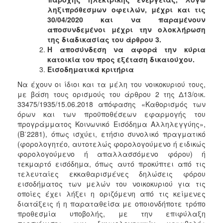
ΑΝΘΕΚΤΙΚΗ
ληξιπρόθεσμων οφειλών, μέχρι και τις
ΠΟΛΗ
30/04/2020 και να παραμένουν
αποσυνδεμένοι μέχρι την ολοκλήρωση
της διαδικασίας του άρθρου 3.
Η αποσύνδεση να αφορά την κύρια
κατοικία του προς εξέταση δικαιούχου.
Εισοδηματικά κριτήρια
Να έχουν οι ίδιοι και τα μέλη του νοικοκυριού τους,
με βάση τους ορισμούς του άρθρου 2 της Δ13/οικ.
33475/1935/15.06.2018 απόφασης «Καθορισμός των
όρων και των προϋποθέσεων εφαρμογής του
προγράμματος Κοινωνικό Εισόδημα Αλληλεγγύης»,
(Β΄2281), όπως ισχύει, ετήσιο συνολικό πραγματικό
(φορολογητέο, αυτοτελώς φορολογούμενο ή ειδικώς
φορολογούμενο ή απαλλασσόμενο φόρου) ή
τεκμαρτό εισόδημα, όπως αυτό προκύπτει από τις
τελευταίες εκκαθαρισμένες δηλώσεις φόρου
εισοδήματος των μελών του νοικοκυριού για τις
οποίες έχει λήξει η οριζόμενη από τις κείμενες
διατάξεις ή η παραταθείσα με οποιονδήποτε τρόπο
προθεσμία υποβολής, με την επιφύλαξη