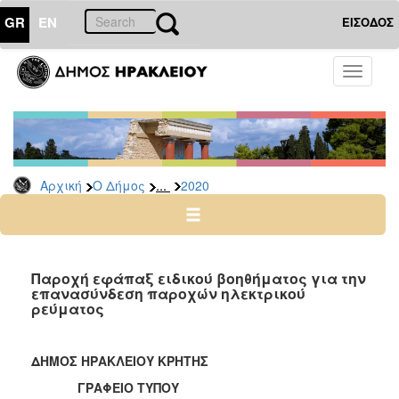
GR
EN
ΕΙΣΟΔΟΣ
Ο
Toggle
ΔΗΜΟΣ
navigati
Δελτία
Τύπου
Αρχείο
...
Αρχική
Ο Δήμος
2020
2026
2025
2024
2023
Παροχή εφάπαξ ειδικού βοηθήματος για την
επανασύνδεση παροχών ηλεκτρικού
2022
ρεύματος
2021
2020
ΔΗΜΟΣ ΗΡΑΚΛΕΙΟΥ ΚΡΗΤΗΣ
2019
ΓΡΑΦΕΙΟ ΤΥΠΟΥ