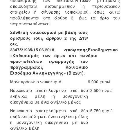
προσκόμισης των δικαιολογητικών μεταβολής
οποιουδήποτε εισοδηματικού ή περιουσιακού
στοιχείου ή σύνθεσης νοικοκυριού, όπως αυτά
προβλέπονται στο άρθρο 3, έως τα όρια του
παρακάτω πίνακα:
Σύνθεση νοικοκυριού με βάση τους
ορισμούς τους άρθρου 2 της Δ13/
οικ.
33475/1935/15.06.2018 απόφασης
Εισοδηματικό
«Καθορισμός των όρων και των
όριο
προϋποθέσεων εφαρμογής του
προγράμματος Κοινωνικό
Εισόδημα Αλληλεγγύης» (Β΄2281).
Μονοπρόσωπο νοικοκυριό
9.000 ευρώ
Νοικοκυριό αποτελούμενο από δύο
13.500 ευρώ
ενήλικα μέλη ή μονογονεϊκή
οικογένεια με ένα ανήλικο μέλος
Νοικοκυριό αποτελούμενο από δύο
15.750 ευρώ
ενήλικα μέλη και ένα ανήλικο μέλος
ή μονογονεϊκή οικογένεια με δύο
ανήλικα μέλη