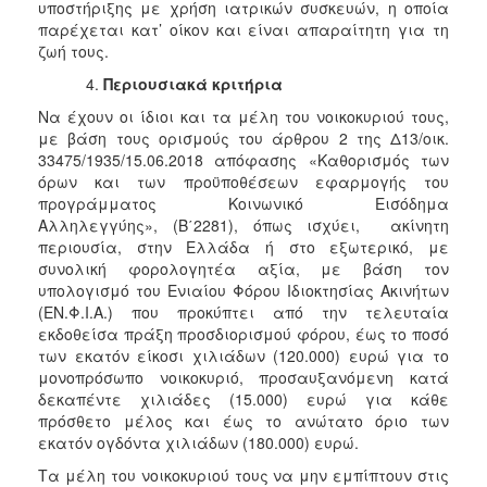
υποστήριξης με χρήση ιατρικών συσκευών, η οποία
παρέχεται κατ’ οίκον και είναι απαραίτητη για τη
ζωή τους.
Περιουσιακά κριτήρια
Να έχουν οι ίδιοι και τα μέλη του νοικοκυριού τους,
με βάση τους ορισμούς του άρθρου 2 της Δ13/οικ.
33475/1935/15.06.2018 απόφασης «Καθορισμός των
όρων και των προϋποθέσεων εφαρμογής του
προγράμματος Κοινωνικό Εισόδημα
Αλληλεγγύης»,
(Β΄2281), όπως ισχύει, ακίνητη
περιουσία, στην Ελλάδα ή στο εξωτερικό, με
συνολική φορολογητέα αξία, με βάση τον
υπολογισμό του Ενιαίου Φόρου Ιδιοκτησίας Ακινήτων
(ΕΝ.Φ.Ι.Α.) που προκύπτει από την τελευταία
εκδοθείσα πράξη προσδιορισμού φόρου, έως το ποσό
των εκατόν είκοσι χιλιάδων (120.000) ευρώ για το
μονοπρόσωπο νοικοκυριό, προσαυξανόμενη κατά
δεκαπέντε χιλιάδες (15.000) ευρώ για κάθε
πρόσθετο μέλος και έως το ανώτατο όριο των
εκατόν ογδόντα χιλιάδων (180.000) ευρώ.
Τα μέλη του νοικοκυριού τους να μην εμπίπτουν στις