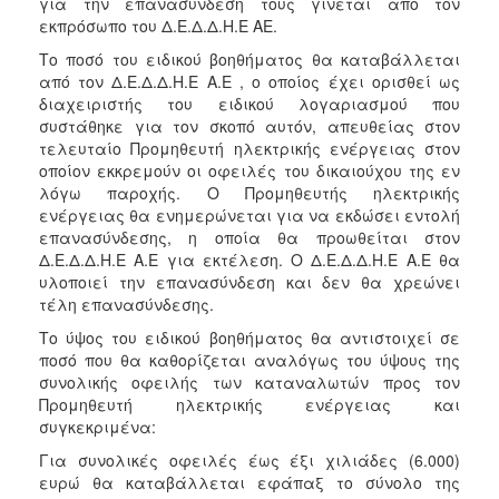
για την επανασύνδεση τους γίνεται από τον
εκπρόσωπο του Δ.Ε.Δ.Δ.Η.Ε ΑΕ.
Το ποσό του ειδικού βοηθήματος θα καταβάλλεται
από τον Δ.Ε.Δ.Δ.Η.Ε Α.Ε , ο οποίος έχει ορισθεί ως
διαχειριστής του ειδικού λογαριασμού που
συστάθηκε για τον σκοπό αυτόν, απευθείας στον
τελευταίο Προμηθευτή ηλεκτρικής ενέργειας στον
οποίον εκκρεμούν οι οφειλές του δικαιούχου της εν
λόγω παροχής. Ο Προμηθευτής ηλεκτρικής
ενέργειας θα ενημερώνεται για να εκδώσει εντολή
επανασύνδεσης, η οποία θα προωθείται στον
Δ.Ε.Δ.Δ.Η.Ε Α.Ε για εκτέλεση. Ο Δ.Ε.Δ.Δ.Η.Ε Α.Ε θα
υλοποιεί την επανασύνδεση και δεν θα χρεώνει
τέλη επανασύνδεσης.
Το ύψος του ειδικού βοηθήματος θα αντιστοιχεί σε
ποσό που θα καθορίζεται αναλόγως του ύψους της
συνολικής οφειλής των καταναλωτών προς τον
Προμηθευτή ηλεκτρικής ενέργειας και
συγκεκριμένα:
Για συνολικές οφειλές έως έξι χιλιάδες (6.000)
ευρώ θα καταβάλλεται εφάπαξ το σύνολο της