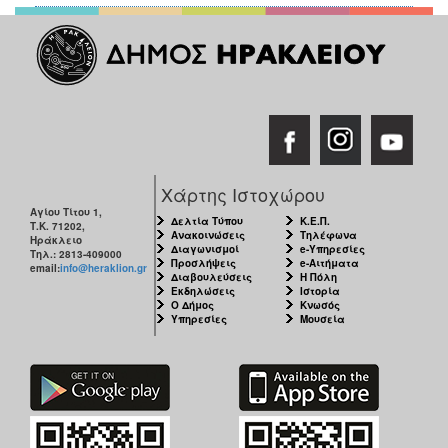
ΑΝΘΕΚΤΙΚΗ
ΠΟΛΗ
Χάρτης Ιστοχώρου
Αγίου Τίτου 1,
Δελτία Τύπου
Κ.Ε.Π.
Τ.Κ. 71202,
Ανακοινώσεις
Τηλέφωνα
Ηράκλειο
Διαγωνισμοί
e-Υπηρεσίες
Τηλ.: 2813-409000
Προσλήψεις
e-Αιτήματα
email:
info@heraklion.gr
Διαβουλεύσεις
Η Πόλη
Εκδηλώσεις
Ιστορία
Ο Δήμος
Κνωσός
Υπηρεσίες
Μουσεία