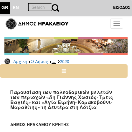
GR
EN
ΕΙΣΟΔΟΣ
Ο
Toggle
ΔΗΜΟΣ
navigati
Δελτία
Τύπου
Αρχείο
...
Αρχική
Ο Δήμος
2020
2026
2025
2024
2023
Παρουσίαση των πολεοδομικών μελετών
των περιοχών «Άη Γιάννης Χωστός- Τρεις
2022
Βαγιές» και «Αγία Ειρήνη- Κορακοβούνι-
2021
Μαραθίτης» τη Δευτέρα στη Λότζια
2020
2019
ΔΗΜΟΣ ΗΡΑΚΛΕΙΟΥ ΚΡΗΤΗΣ