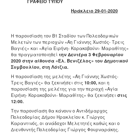
2018
ΓΡΑΦΕΙΟ ΤΥΠΟΥ
2017
Ηράκλειο 29-01-2020
2016
2015
Η παρουσίαση του Β1 Σταδίου των Πολεοδομικών
2013
Μελετών των περιοχών «Άη Γιάννης Χωστός- Τρεις
2012
Βαγιές» και «Αγία Ειρήνη- Κορακοβούνι- Μαραθίτης»
θα πραγματοποιηθεί
την Δευτέρα 3 Φεβρουαρίου
2011
2020 στην αίθουσα «Ελ. Βενιζέλος» του Δημοτικού
2010
Συμβουλίου, στη Λότζια.
2006
Η παρουσίαση της μελέτης «Άη Γιάννης Χωστός-
Τρεις Βαγιές» θα ξεκινήσει στις
10:00,
και η
παρουσίαση της μελέτης για την περιοχή «Αγία
Ειρήνη- Κορακοβούνι- Μαραθίτης» θα ξεκινήσει
στις
12:00.
Ο
Την παρουσίαση θα κάνουν ο Αντιδήμαρχος
ΤΟΠΟΣ
ΜΑΣ
Πολεοδομίας Δήμου Ηρακλείου κ. Γιώργος
Καραντινός, οι ανάδοχοι Μελετητές καθώς και ο
Διευθυντής Πολεοδομίας Γιώργος Φουρναράκης.
ΠΟΛΙΤΙΣΜΟΣ