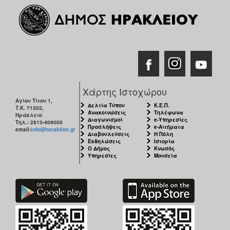
Χάρτης Ιστοχώρου
Αγίου Τίτου 1,
Δελτία Τύπου
Κ.Ε.Π.
Τ.Κ. 71202,
Ανακοινώσεις
Τηλέφωνα
Ηράκλειο
Διαγωνισμοί
e-Υπηρεσίες
Τηλ.: 2813-409000
Προσλήψεις
e-Αιτήματα
email:
info@heraklion.gr
Διαβουλεύσεις
Η Πόλη
Εκδηλώσεις
Ιστορία
Ο Δήμος
Κνωσός
Υπηρεσίες
Μουσεία