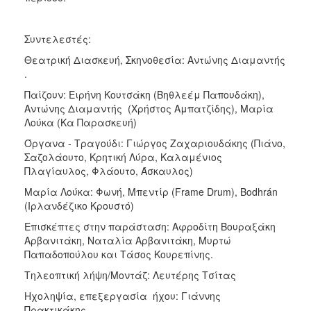
Συντελεστές:
Θεατρική Διασκευή, Σκηνοθεσία: Αντώνης Διαμαντής
.
Παίζουν: Ειρήνη Κουτσάκη (Βηθλεέμ Παπουδάκη),
Αντώνης Διαμαντής (Χρήστος Αμπατζίδης), Μαρία
Λούκα (Κα Παρασκευή)
Όργανα - Τραγούδι: Γιώργος Ζαχαριουδάκης (Πιάνο,
Σαζολάουτο, Κρητική Λύρα, Καλαμένιος
Πλαγίαυλος, Φλάουτο, Άσκαυλος)
Μαρία Λούκα: Φωνή, Μπεντίρ (Frame Drum), Bodhrán
(Ιρλανδέζικο Κρουστό)
Επισκέπτες στην παράσταση: Αφροδίτη Βουραξάκη
Αρβανιτάκη, Ναταλία Αρβανιτάκη, Μυρτώ
Παπαδοπούλου και Τάσος Κουρεπίνης.
Τηλεοπτική λήψη/Μοντάζ: Λευτέρης Τσίτας
Ηχοληψία, επεξεργασία ήχου: Γιάννης
Πρακτικάκης.