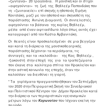
«ζωντανά» 20 τραγούδια. Η μουσική και οι στίχοι
«αφηγούνται» τη ζωή της Βηθλεέμ Παπουδάκη που
τη «ζωντανεύει» επί σκηνής η ηθοποιός Ειρήνη
Κουτσάκη, μαζί με τον ηθοποιό και σκηνοθέτη της
παράστασης Αντώνη Διαμαντή. Οι συντελεστές
αφηγούνται τα βάσανα της κυρίας Βηθλεέμ,
μέσα από έναν αφτιασίδωτο λόγο όπως αυτός έχει
καταγραφεί από τον Κώστα Αρβανιτάκη.
Οι θεατές είναι προσκαλεσμένοι σε μια βεγγέρα
και κατά τη διάρκεια της μουσικοθεατρικής
παράστασης δέχονται τα κεράσματα, τις
συνταγές και τα «καλούδια» της Κας Βηθλεέμ ,
-ξακουστή στην εποχή της για τα τραπεζώματα
που έκανε στα καλύτερα σπίτια του Ηρακλείου και
στην αστική κοινωνία της εποχής, όταν την
καλούσαν να διευθύνει τη γιορτή.
* Τα γυρίσματα πραγματοποιήθηκαν τον Σεπτέμβρη
του 2020 στην Πειραματική Σκηνή του Συνεδριακού
και Πολιτιστικού Κέντρου του Δήμου Ηρακλείου κατά
την διάρκεια των περιοριστικών υγειονομικών
μέτρων λόγω του
Κορωνοίου
που ίσχυαν εκείνη την
περίοδο.