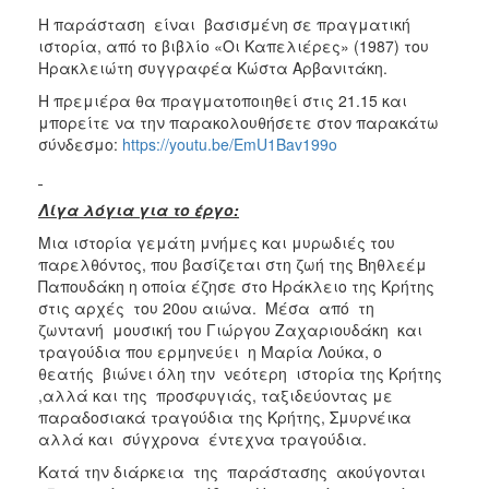
ΑΝΘΕΚΤΙΚΗ
Η παράσταση είναι βασισμένη σε πραγματική
ΠΟΛΗ
ιστορία, από το βιβλίο «Οι Καπελιέρες» (1987) του
Ηρακλειώτη συγγραφέα Κώστα Αρβανιτάκη.
Η πρεμιέρα θα πραγματοποιηθεί στις 21.15 και
μπορείτε να την παρακολουθήσετε στον παρακάτω
σύνδεσμο:
https://youtu.be/EmU1Bav199o
Λίγα λόγια για το έργο:
Μια ιστορία γεμάτη μνήμες και μυρωδιές του
παρελθόντος, που βασίζεται στη ζωή της Βηθλεέμ
Παπουδάκη η οποία έζησε στο Ηράκλειο της Κρήτης
στις αρχές του 20ου αιώνα. Μέσα από τη
ζωντανή μουσική του Γιώργου Ζαχαριουδάκη και
τραγούδια που ερμηνεύει η Μαρία Λούκα, ο
θεατής βιώνει όλη την νεότερη ιστορία της Κρήτης
,αλλά και της προσφυγιάς, ταξιδεύοντας με
παραδοσιακά τραγούδια της Κρήτης, Σμυρνέικα
αλλά και σύγχρονα έντεχνα τραγούδια.
Κατά την διάρκεια της παράστασης ακούγονται