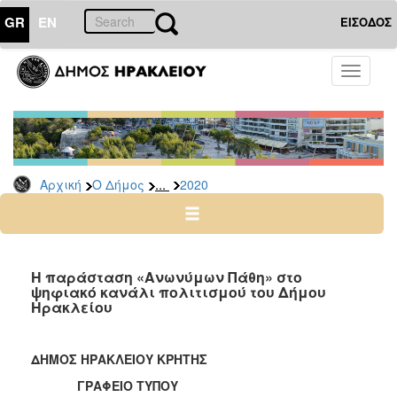
GR
EN
ΕΙΣΟΔΟΣ
Ο
Toggle
ΔΗΜΟΣ
navigati
Δελτία
Τύπου
Αρχείο
...
Αρχική
Ο Δήμος
2020
2026
2025
2024
2023
Η παράσταση «Ανωνύμων Πάθη» στο
ψηφιακό κανάλι πολιτισμού του Δήμου
2022
Ηρακλείου
2021
2020
ΔΗΜΟΣ ΗΡΑΚΛΕΙΟΥ ΚΡΗΤΗΣ
2019
ΓΡΑΦΕΙΟ ΤΥΠΟΥ