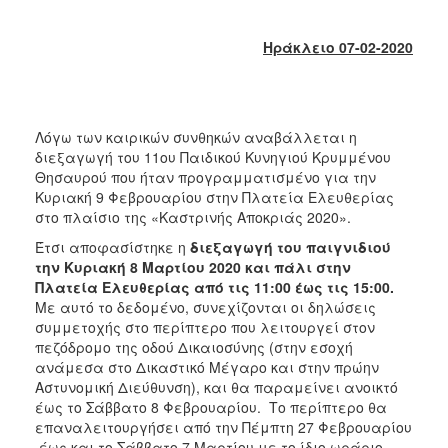
2018
2017
Ηράκλειο 07-02-2020
2016
2015
2013
Λόγω των καιρικών συνθηκών αναβάλλεται η
2012
διεξαγωγή του 11ου Παιδικού Κυνηγιού Κρυμμένου
Θησαυρού που ήταν προγραμματισμένο για την
2011
Κυριακή 9 Φεβρουαρίου στην Πλατεία Ελευθερίας
2010
στο πλαίσιο της «Καστρινής Αποκριάς 2020».
2006
Έτσι αποφασίστηκε η
διεξαγωγή του παιγνιδιού
την Κυριακή 8 Μαρτίου 2020 και πάλι στην
Πλατεία Ελευθερίας από τις 11:00 έως τις 15:00.
Με αυτό το δεδομένο, συνεχίζονται οι δηλώσεις
συμμετοχής στο περίπτερο που λειτουργεί στον
Ο
πεζόδρομο της οδού Δικαιοσύνης (στην εσοχή
ΤΟΠΟΣ
ανάμεσα στο Δικαστικό Μέγαρο και στην πρώην
ΜΑΣ
Αστυνομική Διεύθυνση), και θα παραμείνει ανοικτό
έως το Σάββατο 8 Φεβρουαρίου. Το περίπτερο θα
ΠΟΛΙΤΙΣΜΟΣ
επαναλειτουργήσει από την Πέμπτη 27 Φεβρουαρίου
έως και το Σάββατο 7 Μαρτίου με το ίδιο ωράριο.