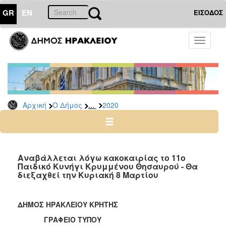
GR
EN
ΕΙΣΟΔΟΣ
Ο
Toggle
ΔΗΜΟΣ
navigati
Δελτία
Τύπου
Αρχείο
...
Αρχική
Ο Δήμος
2020
2026
2025
2024
2023
Αναβάλλεται λόγω κακοκαιρίας το 11ο
Παιδικό Κυνήγι Κρυμμένου Θησαυρού - Θα
2022
διεξαχθεί την Κυριακή 8 Μαρτίου
2021
2020
ΔΗΜΟΣ ΗΡΑΚΛΕΙΟΥ ΚΡΗΤΗΣ
2019
ΓΡΑΦΕΙΟ ΤΥΠΟΥ