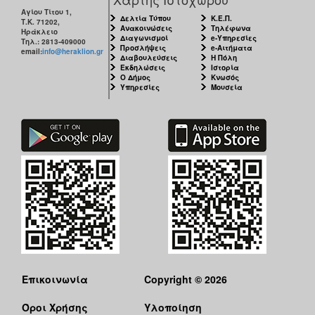
Αγίου Τίτου 1,
Δελτία Τύπου
Κ.Ε.Π.
Τ.Κ. 71202,
Ανακοινώσεις
Τηλέφωνα
Ηράκλειο
Διαγωνισμοί
e-Υπηρεσίες
Τηλ.: 2813-409000
Προσλήψεις
e-Αιτήματα
email:
info@heraklion.gr
Διαβουλεύσεις
Η Πόλη
Εκδηλώσεις
Ιστορία
Ο Δήμος
Κνωσός
Υπηρεσίες
Μουσεία
Επικοινωνία
Copyright © 2026
Όροι Χρήσης
Υλοποίηση