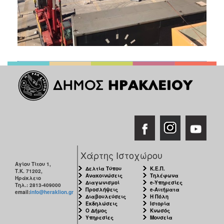
Χάρτης Ιστοχώρου
Αγίου Τίτου 1,
Δελτία Τύπου
Κ.Ε.Π.
Τ.Κ. 71202,
Ανακοινώσεις
Τηλέφωνα
Ηράκλειο
Διαγωνισμοί
e-Υπηρεσίες
Τηλ.: 2813-409000
Προσλήψεις
e-Αιτήματα
email:
info@heraklion.gr
Διαβουλεύσεις
Η Πόλη
Εκδηλώσεις
Ιστορία
Ο Δήμος
Κνωσός
Υπηρεσίες
Μουσεία