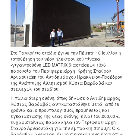
2018
2017
2016
2015
2013
2012
Στο Παγκρήτιο στάδιο έγινε την Πέμπτη 16 Ιουλίου η
2011
τοποθέτηση του νέου ηλεκτρονικού πίνακα
2010
-γιγαντοοθόνη LED MATRIX διαστάσεων 13x6
παρουσία του Περιφερειάρχη Κρήτης Σταύρου
2006
Αρναουτάκη του Αντιδημάρχου Ηρακλειου-Προέδρου
της Ανάπτυξης Αθλητισμού Κώστα Βαρδαβά και
στελεχών του σταδίου.
Η παλαιότερη οθόνη, όπως δήλωσε ο Αντιδήμαρχος
Ο
Κώστας Βαρδαβάς αντικαταστάθηκε μετά από 16
ΤΟΠΟΣ
χρόνια και ο προϋπολογισμός προμήθειας και
ΜΑΣ
εγκατάστασης της νέας οθόνης είναι 150.000,00 €,
ευχαριστώντας παράλληλα τον Περιφερειάρχη
ΠΟΛΙΤΙΣΜΟΣ
Σταύρο Αρναουτάκη για την έμπρακτη στήριξη. Ο κ.
Βαρδαβάς ανέφερε, ότι το συγκεκριμένο έργο όπως