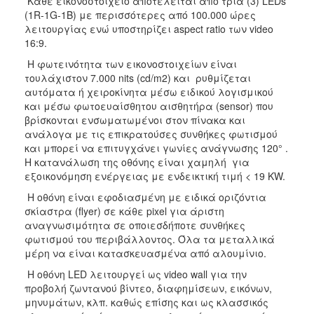
Κάθε εικονοστοιχείο αποτελείται από τρία (3) LEDs
(1R-1G-1B) με περισσότερες από 100.000 ώρες
λειτουργίας ενώ υποστηρίζει aspect ratio των video
16:9.
Η φωτεινότητα των εικονοστοιχείων είναι
τουλάχιστον 7.000 nits (cd/m2) και ρυθμίζεται
αυτόματα ή χειροκίνητα μέσω ειδικού λογισμικού
και μέσω φωτοευαίσθητου αισθητήρα (sensor) που
βρίσκονται ενσωματωμένοι στον πίνακα και
ανάλογα με τις επικρατούσες συνθήκες φωτισμού
και μπορεί να επιτυγχάνει γωνίες ανάγνωσης 120° .
Η κατανάλωση της οθόνης είναι χαμηλή για
εξοικονόμηση ενέργειας με ενδεικτική τιμή < 19 KW.
Η οθόνη είναι εφοδιασμένη με ειδικά οριζόντια
σκίαστρα (flyer) σε κάθε pixel για άριστη
αναγνωσιμότητα σε οποιεσδήποτε συνθήκες
φωτισμού του περιβάλλοντος. Όλα τα μεταλλικά
μέρη να είναι κατασκευασμένα από αλουμίνιο.
Η οθόνη LED λειτουργεί ως video wall για την
προβολή ζωντανού βίντεο, διαφημίσεων, εικόνων,
μηνυμάτων, κλπ. καθώς επίσης και ως κλασσικός