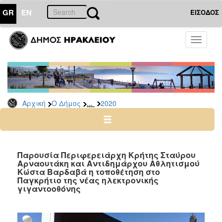
GR
EN
ΕΙΣΟΔΟΣ
Ο
Toggle
ΔΗΜΟΣ
navigati
Δελτία
Τύπου
Αρχείο
...
Αρχική
Ο Δήμος
2020
2026
2025
2024
2023
Παρουσία Περιφερειάρχη Κρήτης Σταύρου
Αρναουτάκη και Αντιδημάρχου Αθλητισμού
2022
Κώστα Βαρδαβά η τοποθέτηση στο
2021
Παγκρήτιο της νέας ηλεκτρονικής
γιγαντοοθόνης
2020
2019