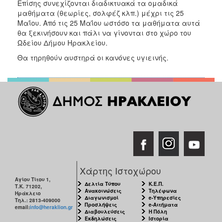
Επίσης συνεχίζονται διαδικτυακά τα ομαδικά
ΑΝΘΕΚΤΙΚΗ
μαθήματα (θεωρίες, σολφέζ κλπ.) μέχρι τις 25
ΠΟΛΗ
Μαΐου. Από τις 25 Μαΐου ωστόσο τα μαθήματα αυτά
θα ξεκινήσουν και πάλι να γίνονται στο χώρο του
Ωδείου Δήμου Ηρακλείου.
Θα τηρηθούν αυστηρά οι κανόνες υγιεινής.
Χάρτης Ιστοχώρου
Αγίου Τίτου 1,
Δελτία Τύπου
Κ.Ε.Π.
Τ.Κ. 71202,
Ανακοινώσεις
Τηλέφωνα
Ηράκλειο
Διαγωνισμοί
e-Υπηρεσίες
Τηλ.: 2813-409000
Προσλήψεις
e-Αιτήματα
email:
info@heraklion.gr
Διαβουλεύσεις
Η Πόλη
Εκδηλώσεις
Ιστορία