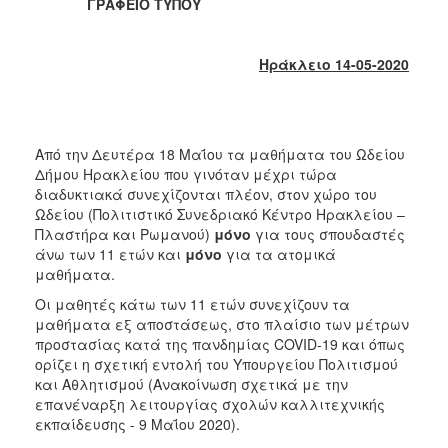
2018
ΓΡΑΦΕΙΟ ΤΥΠΟΥ
2017
2016
Ηράκλειο 14-05-2020
2015
2013
2012
Από την Δευτέρα 18 Μαΐου τα μαθήματα του Ωδείου
Δήμου Ηρακλείου που γινόταν μέχρι τώρα
2011
διαδυκτιακά συνεχίζονται πλέον, στον χώρο του
2010
Ωδείου (Πολιτιστικό Συνεδριακό Κέντρο Ηρακλείου –
Πλαστήρα και Ρωμανού)
μόνο
για τους σπουδαστές
2006
άνω των 11 ετών και
μόνο
για τα ατομικά
μαθήματα.
Οι μαθητές κάτω των 11 ετών συνεχίζουν τα
μαθήματα εξ αποστάσεως, στο πλαίσιο των μέτρων
Ο
προστασίας κατά της πανδημίας COVID-19 και όπως
ΤΟΠΟΣ
ορίζει η σχετική εντολή του Υπουργείου Πολιτισμού
ΜΑΣ
και Αθλητισμού (Ανακοίνωση σχετικά με την
επανέναρξη λειτουργίας σχολών καλλιτεχνικής
ΠΟΛΙΤΙΣΜΟΣ
εκπαίδευσης - 9 Μαΐου 2020).