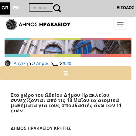
GR
EN
ΕΙΣΟΔΟΣ
Ο
Toggle
ΔΗΜΟΣ
navigati
Δελτία
Τύπου
Αρχείο
...
Αρχική
Ο Δήμος
2020
2026
2025
2024
2023
Στο χώρο του Ωδείου Δήμου Ηρακλείου
συνεχίζονται από τις 18 Μαΐου τα ατομικά
2022
μαθήματα για τους σπουδαστές άνω των 11
2021
ετών
2020
2019
ΔΗΜΟΣ ΗΡΑΚΛΕΙΟΥ ΚΡΗΤΗΣ