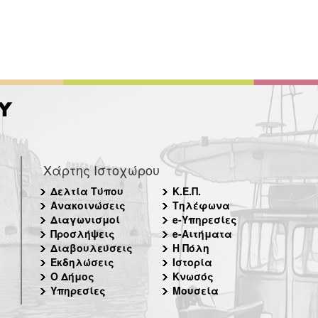
Χάρτης Ιστοχώρου
Δελτία Τύπου
Κ.Ε.Π.
Ανακοινώσεις
Τηλέφωνα
Διαγωνισμοί
e-Υπηρεσίες
Προσλήψεις
e-Αιτήματα
Διαβουλεύσεις
Η Πόλη
Εκδηλώσεις
Ιστορία
Ο Δήμος
Κνωσός
Υπηρεσίες
Μουσεία