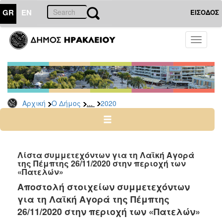
GR
EN
ΕΙΣΟΔΟΣ
Ο
Toggle
ΔΗΜΟΣ
navigati
Δελτία
Τύπου
Αρχείο
...
Αρχική
Ο Δήμος
2020
2026
2025
2024
2023
Λίστα συμμετεχόντων για τη Λαϊκή Αγορά
της Πέμπτης 26/11/2020 στην περιοχή των
2022
«Πατελών»
2021
Αποστολή στοιχείων συμμετεχόντων
2020
για τη Λαϊκή Αγορά της Πέμπτης
2019
26/11/2020 στην περιοχή των «Πατελών»