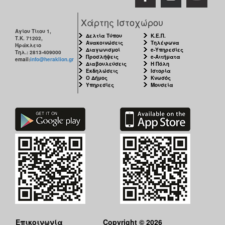
Χάρτης Ιστοχώρου
Αγίου Τίτου 1,
Δελτία Τύπου
Κ.Ε.Π.
Τ.Κ. 71202,
Ανακοινώσεις
Τηλέφωνα
Ηράκλειο
Διαγωνισμοί
e-Υπηρεσίες
Τηλ.: 2813-409000
Προσλήψεις
e-Αιτήματα
email:
info@heraklion.gr
Διαβουλεύσεις
Η Πόλη
Εκδηλώσεις
Ιστορία
Ο Δήμος
Κνωσός
Υπηρεσίες
Μουσεία
Επικοινωνία
Copyright © 2026