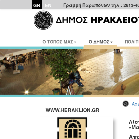
GR
EN
Γραμμή Παραπόνων τηλ : 2813-4
Ο ΤΟΠΟΣ ΜΑΣ
Ο ΔΗΜΟΣ
ΠΟΛΙΤ
Αρχ
WWW.HERAKLION.GR
Λίσ
«Μα
Απο