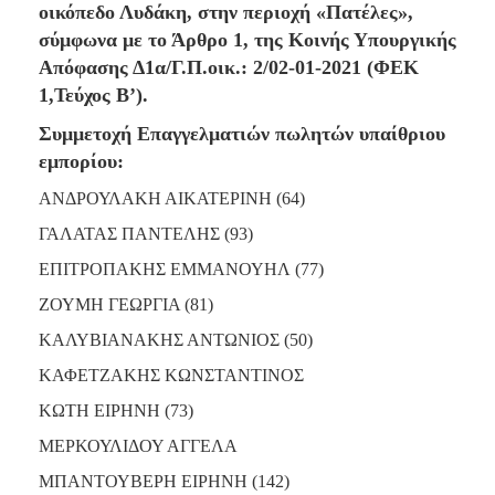
2018
οικόπεδο Λυδάκη, στην περιοχή «Πατέλες»,
2017
σύμφωνα με το Άρθρο 1, της Κοινής Υπουργικής
Απόφασης Δ1α/Γ.Π.οικ.: 2/02-01-2021 (ΦΕΚ
2016
1,Τεύχος Β’).
2015
Συμμετοχή Επαγγελματιών πωλητών υπαίθριου
2013
εμπορίου:
2012
ΑΝΔΡΟΥΛΑΚΗ ΑΙΚΑΤΕΡΙΝΗ (64)
2011
2010
ΓΑΛΑΤΑΣ ΠΑΝΤΕΛΗΣ (93)
2006
ΕΠΙΤΡΟΠΑΚΗΣ ΕΜΜΑΝΟΥΗΛ (77)
ΖΟΥΜΗ ΓΕΩΡΓΙΑ (81)
ΚΑΛΥΒΙΑΝΑΚΗΣ ΑΝΤΩΝΙΟΣ (50)
Ο
ΚΑΦΕΤΖΑΚΗΣ ΚΩΝΣΤΑΝΤΙΝΟΣ
ΤΟΠΟΣ
ΜΑΣ
ΚΩΤΗ ΕΙΡΗΝΗ (73)
ΜΕΡΚΟΥΛΙΔΟΥ ΑΓΓΕΛΑ
ΠΟΛΙΤΙΣΜΟΣ
ΜΠΑΝΤΟΥΒΕΡΗ ΕΙΡΗΝΗ (142)