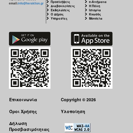
Προσλήψεις
e-Αιτήματα
email:
info@heraklion.gr
Διαβουλεύσεις
Η Πόλη
Εκδηλώσεις
Ιστορία
Ο Δήμος
Κνωσός
Υπηρεσίες
Μουσεία
Επικοινωνία
Copyright © 2026
Όροι Χρήσης
Υλοποίηση
Δήλωση
Προσβασιμότητας