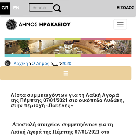
GR
EN
ΕΙΣΟΔΟΣ
Ο
Toggle
ΔΗΜΟΣ
navigati
Δελτία
Τύπου
Αρχείο
...
Αρχική
Ο Δήμος
2020
2026
2025
2024
2023
Λίστα συμμετεχόντων για τη Λαϊκή Αγορά
της Πέμπτης 07/01/2021 στο οικόπεδο Λυδάκη,
2022
στην περιοχή «Πατέλες»
2021
2020
Αποστολή στοιχείων συμμετεχόντων για τη
2019
Λαϊκή Αγορά της Πέμπτης 07/01/2021 στο