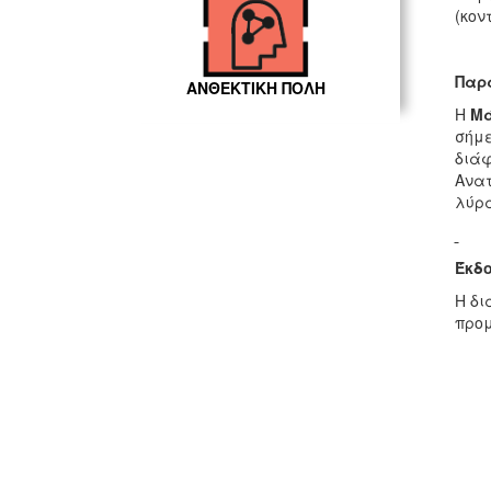
(κον
Παρα
ΑΝΘΕΚΤΙΚΗ ΠΟΛΗ
Η
Μά
σήμε
διάφ
Ανατ
λύρα
Έκδο
Η δι
προμ