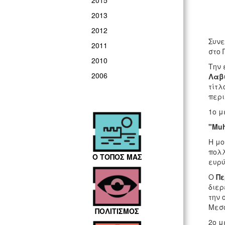
2015
2013
2012
Συνε
2011
στο 
2010
Την 
2006
Λαβ
τίτλ
περι
1ο μ
"Muh
Η μο
πολλ
Ο ΤΟΠΟΣ ΜΑΣ
ευρύ
Ο
Πε
διερ
την 
Μεσο
ΠΟΛΙΤΙΣΜΟΣ
2ο μ