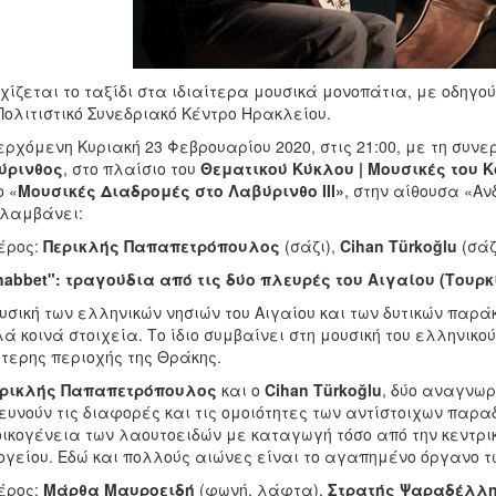
χίζεται το ταξίδι στα ιδιαίτερα μουσικά μονοπάτια, με οδηγο
Πολιτιστικό Συνεδριακό Κέντρο Ηρακλείου.
ερχόμενη Κυριακή 23 Φεβρουαρίου 2020, στις 21:00, με τη συν
ύρινθος
, στο πλαίσιο του
Θεματικού Κύκλου | Μουσικές του 
ο «
Μουσικές Διαδρομές στο Λαβύρινθο ΙΙΙ»
, στην αίθουσα «Α
λαμβάνει:
έρος:
Περικλής Παπαπετρόπουλος
(σάζι),
Cihan Türkoğlu
(σάζ
abbet": τραγούδια από τις δύο πλευρές του Αιγαίου (Τουρ
υσική των ελληνικών νησιών του Αιγαίου και των δυτικών παρά
ά κοινά στοιχεία. Το ίδιο συμβαίνει στη μουσική του ελληνικο
τερης περιοχής της Θράκης.
ρικλής Παπαπετρόπουλος
και ο
Cihan Türkoğlu
, δύο αναγνωρ
ευνούν τις διαφορές και τις ομοιότητες των αντίστοιχων παρα
οικογένεια των λαουτοειδών με καταγωγή τόσο από την κεντρι
γείου. Εδώ και πολλούς αιώνες είναι το αγαπημένο όργανο τω
έρος:
Μάρθα Μαυροειδή
(φωνή, λάφτα),
Στρατής Ψαραδέλλ