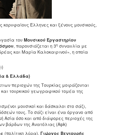
ύς κορυφαίους Έλληνες και ξένους μουσικούς,
εργασία του
Μουσικού Εργαστηρίου
η
Κόσμου
, παρουσιάζεται η 3
συναυλία με
νδρέας και Μαρία Καλοκαιρινού», η οποία
ι)
κία & Ελλάδα)
κτιων περιοχών της Τουρκίας μοιράζονται
ύ και τουρκικού γεωγραφικού τομέα της
ισμένοι μουσικοί και δάσκαλοι στο σάζι,
δόσεών τους. Το σάζι είναι ένα όργανο από
κή Ασία όσο και από διάφορες περιοχές της
ν βάρδων της Ανατόλιας (Aşık)
ης
(πολίτικη λύρα),
Γιώργος Βεντουρής