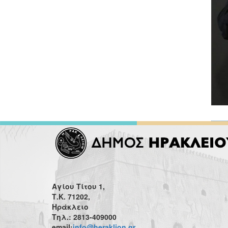
Αγίου Τίτου 1,
Τ.Κ. 71202,
Ηράκλειο
Τηλ.: 2813-409000
email:
info@heraklion.gr