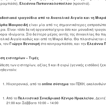
τραμπάσο),
Ελεάννα Παπανικολοπούλου
(κρουστά).
δοσιακά τραγούδια από το Ανατολικό Αιγαίο και τη Μικρά
ρθα Μαυροειδή
είναι μία από τις σημαντικότερες εκπροσώπο
ρα. Είναι τόσο δεινή οργανοπαίχτρια όσο και μοναδική τραγ
ορα ιδιώματα. Στο δεύτερο μέρος αυτής της συναυλίας θα πα
ολικό Αιγαίο καθώς και από τη Μικρά Ασία. Θα πλαισιώνεται 
, τον
Γιώργο Βεντουρή
στο κοντραμπάσσο, και την
Ελεάννα 
ση εισιτηρίων – Τιμές
άθεση των εισιτηρίων, αξίας 5 και 8 ευρώ (γενικής εισόδου) ξ
ηθευτούν:
Ηλεκτρονικά, από το
online
σύστημα
του ΠΣΚΗ, ακολουθών
Από το
Πολιτιστικό Συνεδριακό Κέντρο Ηρακλείου
, Δευτέ
21:00 και Σάββατο 10:00 – 14:00