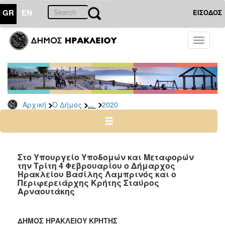
GR
EN
ΕΙΣΟΔΟΣ
Ο
Toggle
ΔΗΜΟΣ
navigati
Δελτία
Τύπου
Αρχείο
...
Αρχική
Ο Δήμος
2020
2026
2025
2024
2023
Στο Υπουργείο Υποδομών και Μεταφορών
την Τρίτη 4 Φεβρουαρίου ο Δήμαρχος
2022
Ηρακλείου Βασίλης Λαμπρινός και ο
2021
Περιφερειάρχης Κρήτης Σταύρος
Αρναουτάκης
2020
2019
ΔΗΜΟΣ ΗΡΑΚΛΕΙΟΥ ΚΡΗΤΗΣ