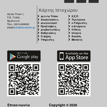
ΑΝΘΕΚΤΙΚΗ
ΠΟΛΗ
Χάρτης Ιστοχώρου
Αγίου Τίτου 1,
Δελτία Τύπου
Κ.Ε.Π.
Τ.Κ. 71202,
Ανακοινώσεις
Τηλέφωνα
Ηράκλειο
Διαγωνισμοί
e-Υπηρεσίες
Τηλ.: 2813-409000
Προσλήψεις
e-Αιτήματα
email:
info@heraklion.gr
Διαβουλεύσεις
Η Πόλη
Εκδηλώσεις
Ιστορία
Ο Δήμος
Κνωσός
Υπηρεσίες
Μουσεία
Επικοινωνία
Copyright © 2026