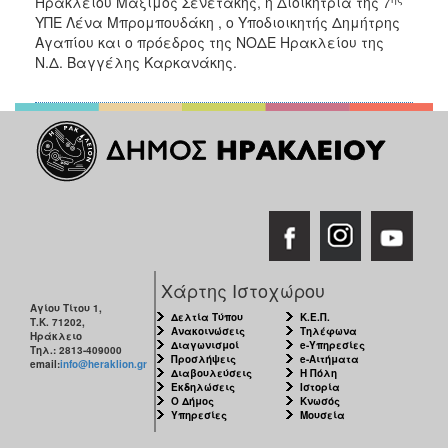
Ηρακλείου Μάξιμος Σενετάκης, η Διοικήτρια της 7
ΥΠΕ Λένα Μπρομπουδάκη , ο Υποδιοικητής Δημήτρης
Αγαπίου και ο πρόεδρος της ΝΟΔΕ Ηρακλείου της
Ν.Δ. Βαγγέλης Καρκανάκης.
Χάρτης Ιστοχώρου
Αγίου Τίτου 1,
Δελτία Τύπου
Κ.Ε.Π.
Τ.Κ. 71202,
Ανακοινώσεις
Τηλέφωνα
Ηράκλειο
Διαγωνισμοί
e-Υπηρεσίες
Τηλ.: 2813-409000
Προσλήψεις
e-Αιτήματα
email:
info@heraklion.gr
Διαβουλεύσεις
Η Πόλη
Εκδηλώσεις
Ιστορία
Ο Δήμος
Κνωσός
Υπηρεσίες
Μουσεία