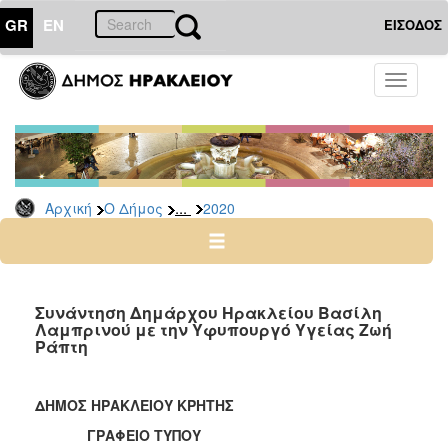
GR
EN
ΕΙΣΟΔΟΣ
Ο
Toggle
ΔΗΜΟΣ
navigati
Δελτία
Τύπου
Αρχείο
...
Αρχική
Ο Δήμος
2020
2026
2025
2024
2023
Συνάντηση Δημάρχου Ηρακλείου Βασίλη
Λαμπρινού με την Υφυπουργό Υγείας Ζωή
2022
Ράπτη
2021
2020
ΔΗΜΟΣ ΗΡΑΚΛΕΙΟΥ ΚΡΗΤΗΣ
2019
ΓΡΑΦΕΙΟ ΤΥΠΟΥ