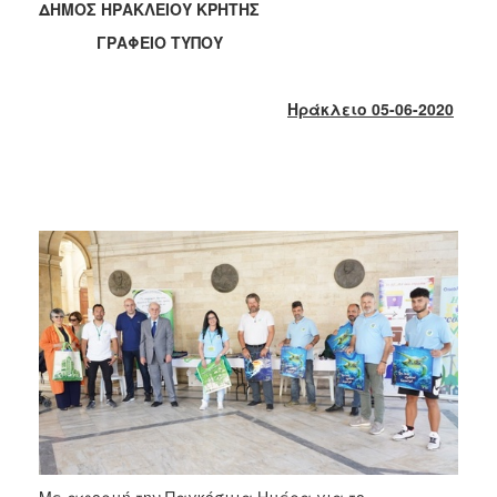
2018
ΔΗΜΟΣ ΗΡΑΚΛΕΙΟΥ ΚΡΗΤΗΣ
2017
ΓΡΑΦΕΙΟ ΤΥΠΟΥ
2016
2015
Ηράκλειο 05-06-2020
2013
2012
2011
2010
2006
Ο
ΤΟΠΟΣ
ΜΑΣ
ΠΟΛΙΤΙΣΜΟΣ