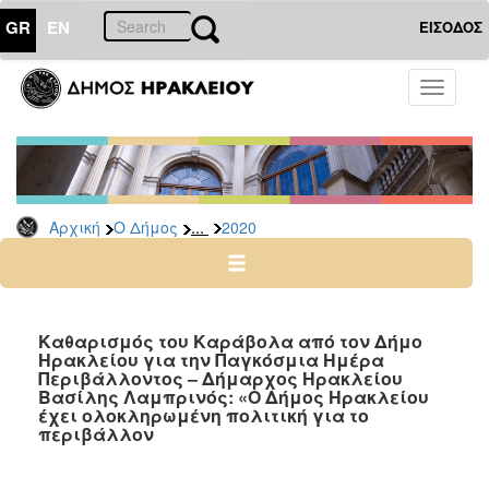
GR
EN
ΕΙΣΟΔΟΣ
Ο
Toggle
ΔΗΜΟΣ
navigati
Δελτία
Τύπου
Αρχείο
...
Αρχική
Ο Δήμος
2020
2026
2025
2024
2023
Καθαρισμός του Καράβολα από τον Δήμο
Ηρακλείου για την Παγκόσμια Ημέρα
2022
Περιβάλλοντος – Δήμαρχος Ηρακλείου
2021
Βασίλης Λαμπρινός: «Ο Δήμος Ηρακλείου
έχει ολοκληρωμένη πολιτική για το
2020
περιβάλλον
2019