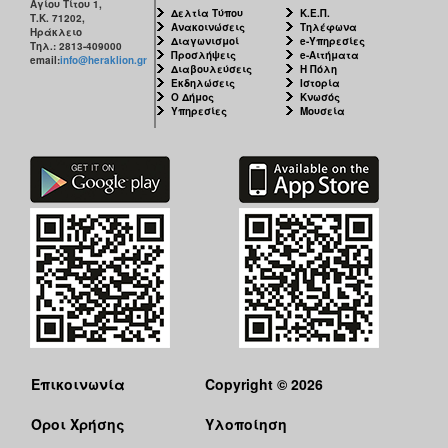
Αγίου Τίτου 1,
Δελτία Τύπου
Κ.Ε.Π.
Τ.Κ. 71202,
Ανακοινώσεις
Τηλέφωνα
Ηράκλειο
Διαγωνισμοί
e-Υπηρεσίες
Τηλ.: 2813-409000
Προσλήψεις
e-Αιτήματα
email:
info@heraklion.gr
Διαβουλεύσεις
Η Πόλη
Εκδηλώσεις
Ιστορία
Ο Δήμος
Κνωσός
Υπηρεσίες
Μουσεία
Επικοινωνία
Copyright © 2026
Όροι Χρήσης
Υλοποίηση