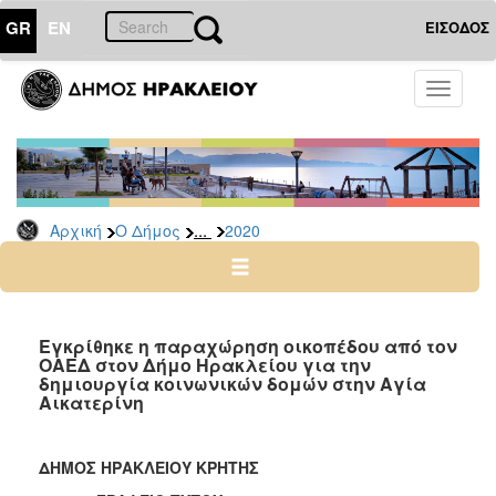
GR
EN
ΕΙΣΟΔΟΣ
Ο
Toggle
ΔΗΜΟΣ
navigati
Δελτία
Τύπου
Αρχείο
...
Αρχική
Ο Δήμος
2020
2026
2025
2024
2023
Εγκρίθηκε η παραχώρηση οικοπέδου από τον
ΟΑΕΔ στον Δήμο Ηρακλείου για την
2022
δημιουργία κοινωνικών δομών στην Αγία
2021
Αικατερίνη
2020
2019
ΔΗΜΟΣ ΗΡΑΚΛΕΙΟΥ ΚΡΗΤΗΣ