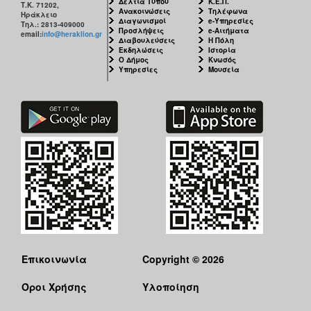
Δελτία Τύπου
Κ.Ε.Π.
Τ.Κ. 71202,
Ανακοινώσεις
Τηλέφωνα
Ηράκλειο
Διαγωνισμοί
e-Υπηρεσίες
Τηλ.: 2813-409000
Προσλήψεις
e-Αιτήματα
email:
info@heraklion.gr
Διαβουλεύσεις
Η Πόλη
Εκδηλώσεις
Ιστορία
Ο Δήμος
Κνωσός
Υπηρεσίες
Μουσεία
Επικοινωνία
Copyright © 2026
Όροι Χρήσης
Υλοποίηση