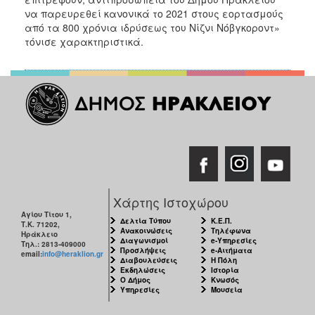
να παρευρεθεί κανονικά το 2021 στους εορτασμούς
από τα 800 χρόνια ιδρύσεως του Νίζνι Νόβγκοροντ»
τόνισε χαρακτηριστικά.
Χάρτης Ιστοχώρου
Αγίου Τίτου 1,
Δελτία Τύπου
Κ.Ε.Π.
Τ.Κ. 71202,
Ανακοινώσεις
Τηλέφωνα
Ηράκλειο
Διαγωνισμοί
e-Υπηρεσίες
Τηλ.: 2813-409000
Προσλήψεις
e-Αιτήματα
email:
info@heraklion.gr
Διαβουλεύσεις
Η Πόλη
Εκδηλώσεις
Ιστορία
Ο Δήμος
Κνωσός
Υπηρεσίες
Μουσεία