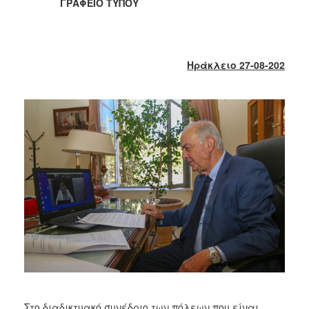
2018
ΓΡΑΦΕΙΟ ΤΥΠΟΥ
2017
2016
2015
Ηράκλειο 27-08-202
2013
2012
2011
2010
2006
Ο
ΤΟΠΟΣ
ΜΑΣ
ΠΟΛΙΤΙΣΜΟΣ
Στο διαδικτυακό συνέδριο των πόλεων που είναι