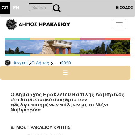
GR
EN
ΕΙΣΟΔΟΣ
Ο
Toggle
ΔΗΜΟΣ
navigati
Δελτία
Τύπου
Αρχείο
...
Αρχική
Ο Δήμος
2020
2026
2025
2024
2023
Ο Δήμαρχος Ηρακλείου Βασίλης Λαμπρινός
στο διαδικτυακό συνέδριο των
2022
αδελφοποιημένων πόλεων με το Νίζνι
2021
Νοβγκορόντ
2020
2019
ΔΗΜΟΣ ΗΡΑΚΛΕΙΟΥ ΚΡΗΤΗΣ