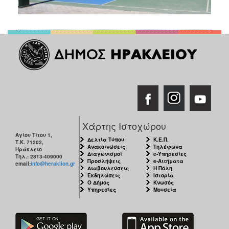
Χάρτης Ιστοχώρου
Αγίου Τίτου 1,
Δελτία Τύπου
Κ.Ε.Π.
Τ.Κ. 71202,
Ανακοινώσεις
Τηλέφωνα
Ηράκλειο
Διαγωνισμοί
e-Υπηρεσίες
Τηλ.: 2813-409000
Προσλήψεις
e-Αιτήματα
email:
info@heraklion.gr
Διαβουλεύσεις
Η Πόλη
Εκδηλώσεις
Ιστορία
Ο Δήμος
Κνωσός
Υπηρεσίες
Μουσεία