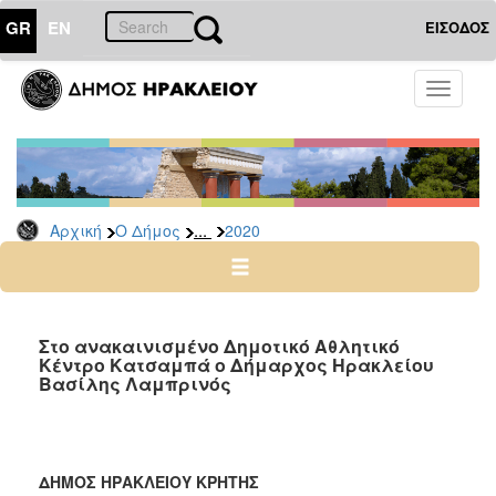
GR
EN
ΕΙΣΟΔΟΣ
Ο
Toggle
ΔΗΜΟΣ
navigati
Δελτία
Τύπου
Αρχείο
...
Αρχική
Ο Δήμος
2020
2026
2025
2024
2023
Στο ανακαινισμένο Δημοτικό Αθλητικό
Κέντρο Κατσαμπά ο Δήμαρχος Ηρακλείου
2022
Βασίλης Λαμπρινός
2021
2020
2019
ΔΗΜΟΣ ΗΡΑΚΛΕΙΟΥ ΚΡΗΤΗΣ