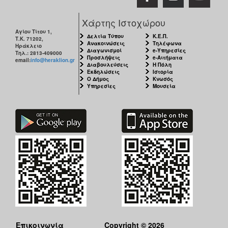
Χάρτης Ιστοχώρου
Αγίου Τίτου 1,
Δελτία Τύπου
Κ.Ε.Π.
Τ.Κ. 71202,
Ανακοινώσεις
Τηλέφωνα
Ηράκλειο
Διαγωνισμοί
e-Υπηρεσίες
Τηλ.: 2813-409000
Προσλήψεις
e-Αιτήματα
email:
info@heraklion.gr
Διαβουλεύσεις
Η Πόλη
Εκδηλώσεις
Ιστορία
Ο Δήμος
Κνωσός
Υπηρεσίες
Μουσεία
Επικοινωνία
Copyright © 2026