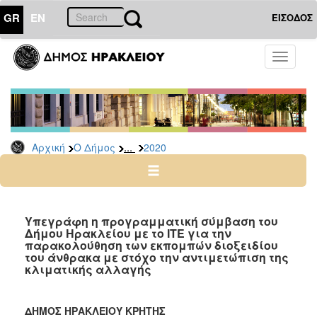
GR
EN
ΕΙΣΟΔΟΣ
Ο
Toggle
ΔΗΜΟΣ
navigati
Δελτία
Τύπου
Αρχείο
...
Αρχική
Ο Δήμος
2020
2026
2025
2024
2023
Υπεγράφη η προγραμματική σύμβαση του
Δήμου Ηρακλείου με το ΙΤΕ για την
2022
παρακολούθηση των εκπομπών διοξειδίου
2021
του άνθρακα με στόχο την αντιμετώπιση της
κλιματικής αλλαγής
2020
2019
ΔΗΜΟΣ ΗΡΑΚΛΕΙΟΥ ΚΡΗΤΗΣ