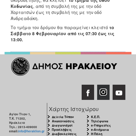
2018
Κυδωνίας
, από τη συμβολή της με την οδό
2017
Χορτατσών έως τη συμβολή της με την οδό
Ανδρεαδάκη.
2016
Το τμήμα του δρόμου θα παραμείνει κλειστό
το
2015
Σάββατο 8 Φεβρουαρίου από τις 07:30 έως τις
2013
13:00.
2012
2011
2010
2006
Ο
Χάρτης Ιστοχώρου
ΤΟΠΟΣ
ΜΑΣ
Αγίου Τίτου 1,
Δελτία Τύπου
Κ.Ε.Π.
Τ.Κ. 71202,
Ανακοινώσεις
Τηλέφωνα
Ηράκλειο
ΠΟΛΙΤΙΣΜΟΣ
Διαγωνισμοί
e-Υπηρεσίες
Τηλ.: 2813-409000
Προσλήψεις
e-Αιτήματα
email:
info@heraklion.gr
Διαβουλεύσεις
Η Πόλη