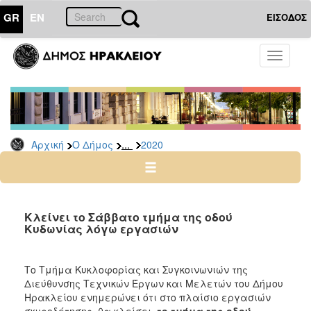
GR
EN
ΕΙΣΟΔΟΣ
Ο
Toggle
ΔΗΜΟΣ
navigati
Δελτία
Τύπου
Αρχείο
...
Αρχική
Ο Δήμος
2020
2026
2025
2024
2023
Κλείνει το Σάββατο τμήμα της οδού
Κυδωνίας λόγω εργασιών
2022
2021
Το Τμήμα Κυκλοφορίας και Συγκοινωνιών της
2020
Διεύθυνσης Τεχνικών Έργων και Μελετών του Δήμου
2019
Ηρακλείου ενημερώνει ότι στο πλαίσιο εργασιών
σκυροδέτησης, θα κλείσει
το τμήμα της οδού