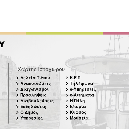
Χάρτης Ιστοχώρου
Δελτία Τύπου
Κ.Ε.Π.
Ανακοινώσεις
Τηλέφωνα
Διαγωνισμοί
e-Υπηρεσίες
Προσλήψεις
e-Αιτήματα
Διαβουλεύσεις
Η Πόλη
Εκδηλώσεις
Ιστορία
Ο Δήμος
Κνωσός
Υπηρεσίες
Μουσεία