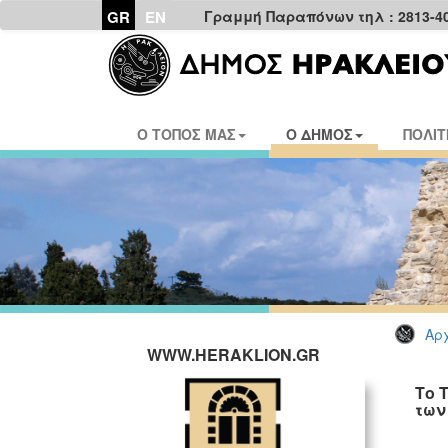
GR
EN
Γραμμή Παραπόνων τηλ : 2813-4
Ο ΤΟΠΟΣ ΜΑΣ
Ο ΔΗΜΟΣ
ΠΟΛΙΤ
Αρχ
WWW.HERAKLION.GR
Το 
των