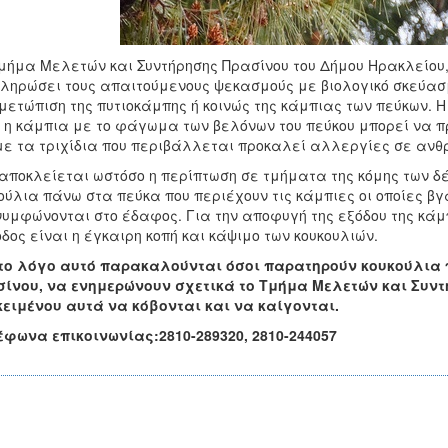
μήμα Μελετών και Συντήρησης Πρασίνου του Δήμου Ηρακλείου, 
ληρώσει τους απαιτούμενους ψεκασμούς με βιολογικό σκεύασμ
μετώπιση της πυτιοκάμπης ή κοινώς της κάμπιας των πεύκων. 
ι η κάμπια με το φάγωμα των βελόνων του πεύκου μπορεί να 
με τα τριχίδια που περιβάλλεται προκαλεί αλλεργίες σε ανθ
αποκλείεται ωστόσο η περίπτωση σε τμήματα της κόμης των δ
ούλια πάνω στα πεύκα που περιέχουν τις κάμπιες οι οποίες βγ
νυμφώνονται στο έδαφος. Για την αποφυγή της εξόδου της κάμ
δος είναι η έγκαιρη κοπή και κάψιμο των κουκουλιών.
 το λόγο αυτό παρακαλούνται όσοι παρατηρούν κουκούλια
ίνου, να ενημερώνουν σχετικά το Τμήμα Μελετών και Συν
ειμένου αυτά να κόβονται και να καίγονται.
φωνα επικοινωνίας:2810-289320, 2810-244057