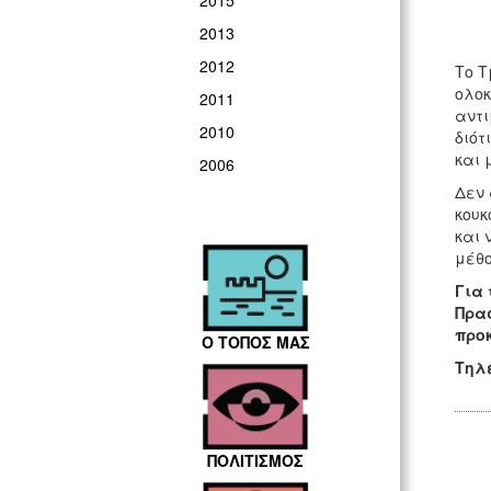
2015
2013
2012
Το Τ
ολοκ
2011
αντι
2010
διότ
και 
2006
Δεν 
κουκ
και 
μέθο
Για
Πρασ
προκ
Ο ΤΟΠΟΣ ΜΑΣ
Τηλέ
ΠΟΛΙΤΙΣΜΟΣ