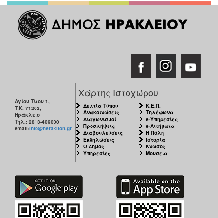
Χάρτης Ιστοχώρου
Αγίου Τίτου 1,
Δελτία Τύπου
Κ.Ε.Π.
Τ.Κ. 71202,
Ανακοινώσεις
Τηλέφωνα
Ηράκλειο
Διαγωνισμοί
e-Υπηρεσίες
Τηλ.: 2813-409000
Προσλήψεις
e-Αιτήματα
email:
info@heraklion.gr
Διαβουλεύσεις
Η Πόλη
Εκδηλώσεις
Ιστορία
Ο Δήμος
Κνωσός
Υπηρεσίες
Μουσεία