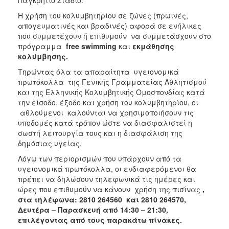
2018
Η χρήση του κολυμβητηρίου σε ζώνες (πρωινές,
2017
απογευματινές και βραδινές) αφορά σε ενήλικες
2016
που συμμετέχουν ή επιθυμούν να συμμετάσχουν στο
πρόγραμμα
free
swimming
και
εκμάθησης
2015
κολύμβησης.
2013
Τηρώντας όλα τα απαραίτητα υγειονομικά
2012
πρωτόκολλα της Γενικής Γραμματείας Αθλητισμού
και της Ελληνικής Κολυμβητικής Ομοσπονδίας κατά
2011
την είσοδο, έξοδο και χρήση του κολυμβητηρίου, οι
2010
αθλούμενοι καλούνται να χρησιμοποιήσουν τις
υποδομές κατά τρόπον ώστε να διασφαλιστεί η
2006
σωστή λειτουργία τους και η διασφάλιση της
δημόσιας υγείας.
Λόγω των περιορισμών που υπάρχουν από τα
υγειονομικά πρωτόκολλα, οι ενδιαφερόμενοι θα
Ο
πρέπει να δηλώσουν τηλεφωνικά τις ημέρες και
ΤΟΠΟΣ
ώρες που επιθυμούν να κάνουν χρήση της πισίνας
,
ΜΑΣ
στα τηλέφωνα: 2810 264560 και 2810 264570,
Δευτέρα – Παρασκευή από 14:30 – 21:30,
ΠΟΛΙΤΙΣΜΟΣ
επιλέγοντας από τους παρακάτω πίνακες.