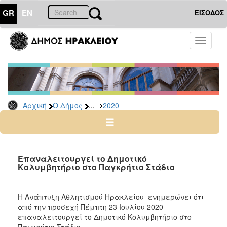
GR
EN
ΕΙΣΟΔΟΣ
Ο
Toggle
ΔΗΜΟΣ
navigati
Δελτία
Τύπου
Αρχείο
...
Αρχική
Ο Δήμος
2020
2026
2025
2024
2023
Επαναλειτουργεί το Δημοτικό
Κολυμβητήριο στο Παγκρήτιο Στάδιο
2022
2021
Η Ανάπτυξη Αθλητισμού Ηρακλείου ενημερώνει ότι
2020
από την προσεχή Πέμπτη 23 Ιουλίου 2020
2019
επαναλειτουργεί το Δημοτικό Κολυμβητήριο στο
Παγκρήτιο Στάδιο.