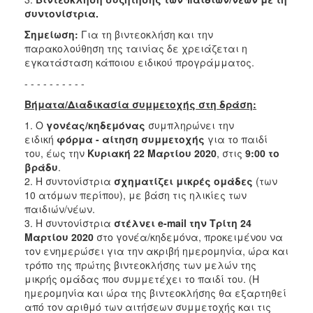
συντονίστρια.
Σημείωση:
Για τη βιντεοκλήση και την
παρακολούθηση της ταινίας δε χρειάζεται η
εγκατάσταση κάποιου ειδικού προγράμματος.
- - - - - - - - - -
Βήματα/Διαδικασία συμμετοχής στη δράση:
1. Ο
γονέας/κηδεμόνας
συμπληρώνει την
ειδική
φόρμα - αίτηση συμμετοχής
για το παιδί
του, έως την
Κυριακή 22 Μαρτίου 2020
, στις
9:00 το
βράδυ
.
2. Η συντονίστρια
σχηματίζει μικρές ομάδες
(των
10 ατόμων περίπου), με βάση τις ηλικίες των
παιδιών/νέων.
3. Η συντονίστρια
στέλνει e-mail την Τρίτη 24
Μαρτίου 2020
στο γονέα/κηδεμόνα, προκειμένου να
τον ενημερώσει για την ακριβή ημερομηνία, ώρα και
τρόπο της πρώτης βιντεοκλήσης των μελών της
μικρής ομάδας που συμμετέχει το παιδί του. (Η
ημερομηνία και ώρα της βιντεοκλήσης θα εξαρτηθεί
από τον αριθμό των αιτήσεων συμμετοχής και τις