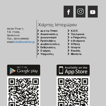
Χάρτης Ιστοχώρου
Αγίου Τίτου 1,
Δελτία Τύπου
Κ.Ε.Π.
Τ.Κ. 71202,
Ανακοινώσεις
Τηλέφωνα
Ηράκλειο
Διαγωνισμοί
e-Υπηρεσίες
Τηλ.: 2813-409000
Προσλήψεις
e-Αιτήματα
email:
info@heraklion.gr
Διαβουλεύσεις
Η Πόλη
Εκδηλώσεις
Ιστορία
Ο Δήμος
Κνωσός
Υπηρεσίες
Μουσεία