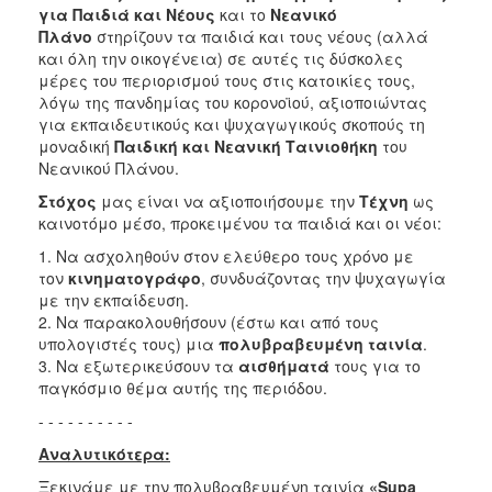
2018
για Παιδιά και Νέους
και το
Νεανικό
2017
Πλάνο
στηρίζουν τα παιδιά και τους νέους (αλλά
και όλη την οικογένεια) σε αυτές τις δύσκολες
2016
μέρες του περιορισμού τους στις κατοικίες τους,
2015
λόγω της πανδημίας του κορονοϊού, αξιοποιώντας
για εκπαιδευτικούς και ψυχαγωγικούς σκοπούς τη
2013
μοναδική
Παιδική και Νεανική Ταινιοθήκη
του
2012
Νεανικού Πλάνου.
2011
Στόχος
μας είναι να αξιοποιήσουμε την
Τέχνη
ως
καινοτόμο μέσο, προκειμένου τα παιδιά και οι νέοι:
2010
1. Να ασχοληθούν στον ελεύθερο τους χρόνο με
2006
τον
κινηματογράφο
, συνδυάζοντας την ψυχαγωγία
με την εκπαίδευση.
2. Να παρακολουθήσουν (έστω και από τους
υπολογιστές τους) μια
πολυβραβευμένη ταινία
.
3. Να εξωτερικεύσουν τα
αισθήματά
τους για το
Ο
παγκόσμιο θέμα αυτής της περιόδου.
ΤΟΠΟΣ
ΜΑΣ
- - - - - - - - - -
Αναλυτικότερα:
ΠΟΛΙΤΙΣΜΟΣ
Ξεκινάμε με την πολυβραβευμένη ταινία
«Supa