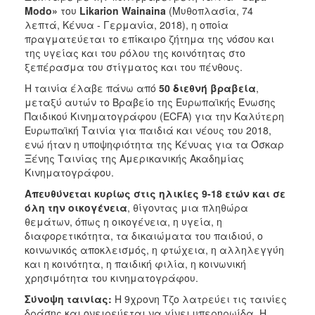
ΑΝΘΕΚΤΙΚΗ
Modo»
του
Likarion Wainaina
(Μυθοπλασία, 74
ΠΟΛΗ
λεπτά, Κένυα - Γερμανία, 2018), η οποία
πραγματεύεται το επίκαιρο ζήτημα της νόσου και
της υγείας και του ρόλου της κοινότητας στο
ξεπέρασμα του στίγματος και του πένθους.
Η ταινία έλαβε πάνω από
50 διεθνή βραβεία
,
μεταξύ αυτών το Βραβείο της Ευρωπαϊκής Ένωσης
Παιδικού Κινηματογράφου (ECFA) για την Καλύτερη
Ευρωπαϊκή Ταινία για παιδιά και νέους του 2018,
ενώ ήταν η υποψηφιότητα της Κένυας για τα Όσκαρ
Ξένης Ταινίας της Αμερικανικής Ακαδημίας
Κινηματογράφου.
Απευθύνεται κυρίως στις ηλικίες 9-18 ετών και σε
όλη την οικογένεια
, θίγοντας μια πληθώρα
θεμάτων, όπως η οικογένεια, η υγεία, η
διαφορετικότητα, τα δικαιώματα του παιδιού, ο
κοινωνικός αποκλεισμός, η φτώχεια, η αλληλεγγύη
και η κοινότητα, η παιδική φιλία, η κοινωνική
χρησιμότητα του κινηματογράφου.
Σύνοψη ταινίας:
Η 9χρονη Τζο λατρεύει τις ταινίες
δράσης και ονειρεύεται να γίνει υπερηρωίδα. Η