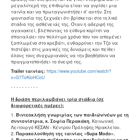
μεγαλύτερή της επιθυμία είναι να γυρίσει μια
ταινία και να πρωταγωνιστήσει σ’ αυτήν. Στη
φαντασία της ξεχνάει ότι βρίσκεται στο τελικό
στάδιο της ασθένειάς της. Όταν η αδερφή της
αγανακτεί, βλέποντας το εύθυμο κορίτσι να
σπαταλάει τον πολύτιμο χρόνο που του απομένει
ξαπλωμένο στο κρεβάτι, ενθαρρύνει την Τζο να
πιστέψει στις μαγικές της δυνάμεις και πείθει
όλους τους συγχωριανούς να την βοηθήσουν να
πραγματοποιήσει το όνειρό της.
Trailer
ταινίας
:
https://www.youtube.com/watch?
v=G7ToKioHCoU
- - - - - - - - - -
Η δράση περιλαμβάνει τρία στάδια (σε
διαφορετικές ημέρες):
1.
Βιντεοκλήση γνωριμίας των παιδιών/νέων με τη
συντονίστρια,
κ. Σοφία Περακάκη
, Κοινωνική
Λειτουργό ΚΕΣΑΝ - Κέντρου Πρόληψης Ηρακλείου.
2.
Παρακολούθηση της ταινίας «Supa Modo».
3.
Βιντεοκλήση συζήτησης
των παιδιών/νέων με τη