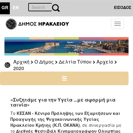
GR
EN
ΕΙΣΟΔΟΣ
Ο
Toggle
ΔΗΜΟΣ
navigati
Δελτία
Τύπου
Αρχείο
Αρχική
Ο Δήμος
Δελτία Τύπου
Αρχείο
2026
2020
2025
2024
2023
2022
«Συζητάμε για την Υγεία ...με αφορμή μια
ταινία»
2021
Το
ΚΕΣΑΝ - Κέντρο Πρόληψης των Εξαρτήσεων και
2020
Προαγωγής της Ψυχοκοινωνικής Υγείας
2019
Ηρακλείου Κρήτης (Κ.Π. ΟΚΑΝΑ)
, σε συνεργασία με
το
Διεθνές Φεστιβάλ Κινηματογράφου Ολυμπίας