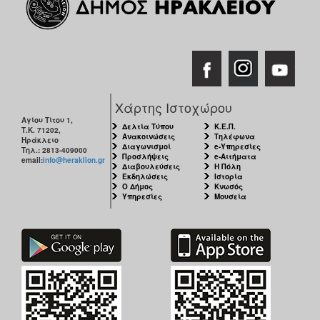
ΑΝΘΕΚΤΙΚΗ
ΠΟΛΗ
Χάρτης Ιστοχώρου
Αγίου Τίτου 1,
Δελτία Τύπου
Κ.Ε.Π.
Τ.Κ. 71202,
Ανακοινώσεις
Τηλέφωνα
Ηράκλειο
Διαγωνισμοί
e-Υπηρεσίες
Τηλ.: 2813-409000
Προσλήψεις
e-Αιτήματα
email:
info@heraklion.gr
Διαβουλεύσεις
Η Πόλη
Εκδηλώσεις
Ιστορία
Ο Δήμος
Κνωσός
Υπηρεσίες
Μουσεία