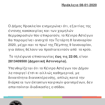
2018
Ηράκλειο 08-01-2020
2017
2016
2015
Ο Δήμος Ηρακλείου ενημερώνει ότι, εξαιτίας της
2013
έντονης κακοκαιρίας και των χαμηλών
θερμοκρασιών που επικρατούν, το Κέντρο Αστέγων
2012
θα παραμείνει ανοιχτό την Τετάρτη 8 Ιανουαρίου
2011
2020, μέχρι και το πρωί της Πέμπτης 9 Ιανουαρίου,
για όσους θέλουν να προστατευτούν από το κρύο.
2010
Το τηλέφωνο επικοινωνίας
έως τις 22:00,
είναι
2006
2813409500 (Δημοτική Αστυνομία).
Υπενθυμίζεται ότι το Κέντρο Αστέγων του Δήμου
λειτουργεί έτσι κι αλλιώς καθημερινά, με
δυνατότητα διανυκτέρευσης, απλώς κατά την
Ο
διάρκεια των έκτακτων καιρικών φαινομένων, δεν
ΤΟΠΟΣ
απαιτούνται διαδικασίες εισόδου.
ΜΑΣ
ΠΟΛΙΤΙΣΜΟΣ