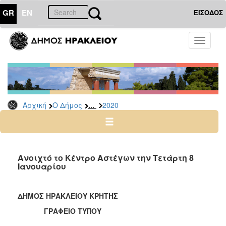
GR
EN
ΕΙΣΟΔΟΣ
Ο
Toggle
ΔΗΜΟΣ
navigati
Δελτία
Τύπου
Αρχείο
...
Αρχική
Ο Δήμος
2020
2026
2025
2024
2023
Ανοιχτό το Κέντρο Αστέγων την Τετάρτη 8
Ιανουαρίου
2022
2021
ΔΗΜΟΣ ΗΡΑΚΛΕΙΟΥ ΚΡΗΤΗΣ
2020
ΓΡΑΦΕΙΟ ΤΥΠΟΥ
2019