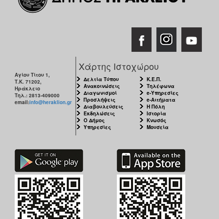
Χάρτης Ιστοχώρου
Αγίου Τίτου 1,
Δελτία Τύπου
Κ.Ε.Π.
Τ.Κ. 71202,
Ανακοινώσεις
Τηλέφωνα
Ηράκλειο
Διαγωνισμοί
e-Υπηρεσίες
Τηλ.: 2813-409000
Προσλήψεις
e-Αιτήματα
email:
info@heraklion.gr
Διαβουλεύσεις
Η Πόλη
Εκδηλώσεις
Ιστορία
Ο Δήμος
Κνωσός
Υπηρεσίες
Μουσεία