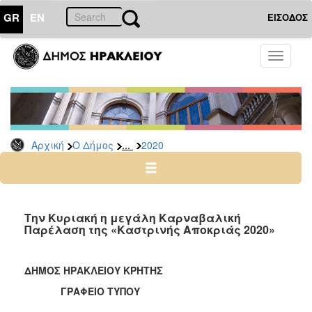
GR
EN
ΕΙΣΟΔΟΣ
Ο
Toggle
ΔΗΜΟΣ
navigati
Δελτία
Τύπου
Αρχείο
...
Αρχική
Ο Δήμος
2020
2026
2025
2024
2023
Την Κυριακή η μεγάλη Καρναβαλική
Παρέλαση της «Καστρινής Αποκριάς 2020»
2022
2021
ΔΗΜΟΣ ΗΡΑΚΛΕΙΟΥ ΚΡΗΤΗΣ
2020
ΓΡΑΦΕΙΟ ΤΥΠΟΥ
2019