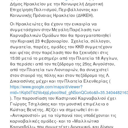
ΑΝΘΕΚΤΙΚΗ
Δήμος Ηρακλείου με την Κοινωφελή Δημοτική
ΠΟΛΗ
Επιχείρηση Πολιτισμού, Περιβάλλοντος και
Κοινωνικής Πρόνοιας Ηρακλείου (ΔΗΚΕΗ).
Οι Ηρακλειώτες θα έχουν την ευκαιρία να
συμμετάσχουν στην Μεγάλη Παρέλαση των
Καρναβαλικών Ομάδων που θα πραγματοποιηθεί
την Κυριακή 23 Φεβρουαρίου. Σχολεία, σύλλογοι,
σωματεία, παρέες, ομάδες του ΚΚΘ συμμετέχουν
και φέτος στην παρέλαση που θα ξεκινήσει στις
15:00 μετά το μεσημέρι από την Πλατεία 18 Άγγλων,
θα περάσει από τον πεζόδρομο της 25ης Αυγούστου,
από την Πλατεία των Λιονταριών, θα συνεχιστεί
στον σταυρό της πόλης και στον πεζόδρομο της Λ.
Δικαιοσύνης μέχρι και την Πλατεία Ελευθερίας (
https://www.google.com/maps/d/viewer?
mid=1Kq0dT62Vo4jqLybooI9sd_gNSonQCo6o&ll=35.34044821
). Την παρουσίαση του Καστρινού Καρναβαλιού έχει
Γιώργος Τσιχλάκης και την μουσική επιμέλεια ο
Κώστας Βενέτης. Αξίζει να σημειωθεί ότι οι
«Αντικρουστοί» με τα τύμπανά τους υποδέχονται τις
καρναβαλικές ομάδες- και το «Μαλλιώτικο
Καρναβάλι» που συμμετέχει δυναμικά- και δίνουν