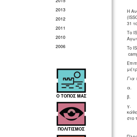
2015
2013
Η Αν
(ISS
2012
31 τ
2011
Το I
2010
Αγωγ
2006
To I
camp
Επιπ
μέτρ
Για 
α. 
Ο ΤΟΠΟΣ ΜΑΣ
β. Ι
γ. 
κάθε
στο 
ΠΟΛΙΤΙΣΜΟΣ
Πληρ