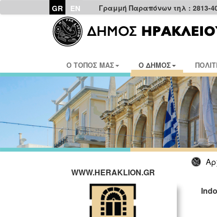
GR
EN
Γραμμή Παραπόνων τηλ : 2813-4
Ο ΤΟΠΟΣ ΜΑΣ
Ο ΔΗΜΟΣ
ΠΟΛΙΤ
Αρ
WWW.HERAKLION.GR
Ind