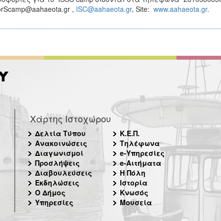
orScamp@aahaeota.gr ,
ISC@aahaeota.gr
, Site:
www.aahaeota.gr
.
Χάρτης Ιστοχώρου
Δελτία Τύπου
Κ.Ε.Π.
Ανακοινώσεις
Τηλέφωνα
Διαγωνισμοί
e-Υπηρεσίες
Προσλήψεις
e-Αιτήματα
Διαβουλεύσεις
Η Πόλη
Εκδηλώσεις
Ιστορία
Ο Δήμος
Κνωσός
Υπηρεσίες
Μουσεία