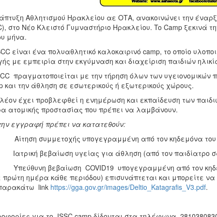
άπτυξη Αθλητισμού Ηρακλείου αε ΟΤΑ, ανακοινώνει την έναρξη
C), στο Νέο Κλειστό Γυμναστήριο Ηρακλείου. To Camp ξεκινά τη
ου μήνα.
SCC είναι ένα πολυαθλητικό καλοκαιρινό camp, το οποίο υλοπο
ής με εμπειρία στην εκγύμναση και διαχείριση παιδιών ηλικία
SCC πραγματοποιείται με την τήρηση όλων των υγειονομικών 
 και την άθληση σε εσωτερικούς ή εξωτερικούς χώρους.
λέον έχει προβλεφθεί η ενημέρωση και εκπαίδευση των παιδιώ
α ατομικής προστασίας που πρέπει να λαμβάνουν.
την εγγραφή πρέπει να κατατεθούν:
Αίτηση συμμετοχής υπογεγραμμένη από τον κηδεμόνα του π
ατρική βεβαίωση υγείας για άθληση (από τον παιδίατρο σ
Υπεύθυνη βεβαίωση COVID19 υπογεγραμμένη από τον κηδεμ
 πρώτη ημέρα κάθε περιόδου) επισυνάπτεται και μπορείτε να τ
παρακάτω link
https://gga.gov.gr/images/Deltio_Katagrafis_V3.pdf
.
οφορίες για το ISSC camp δίδονται στα τηλέφωνα 2810380830,