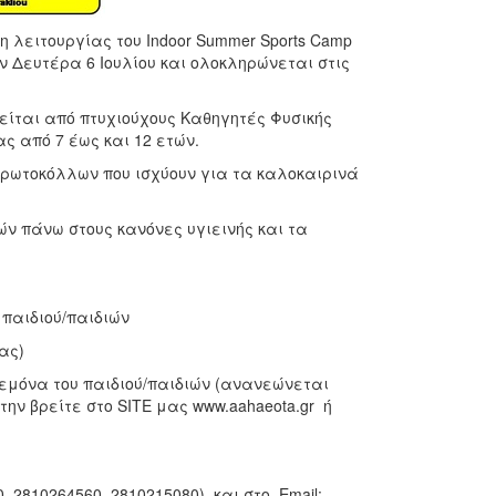
 λειτουργίας του Indoor Summer Sports Camp
ν Δευτέρα 6 Ιουλίου και ολοκληρώνεται στις
ιείται από πτυχιούχους Καθηγητές Φυσικής
ς από 7 έως και 12 ετών.
πρωτοκόλλων που ισχύουν για τα καλοκαιρινά
ν πάνω στους κανόνες υγιεινής και τα
αιδιού/παιδιών
ας)
όνα του παιδιού/παιδιών (ανανεώνεται
ην βρείτε στο SITE μας www.aahaeota.gr ή
 2810264560, 2810215080) και στο Email: