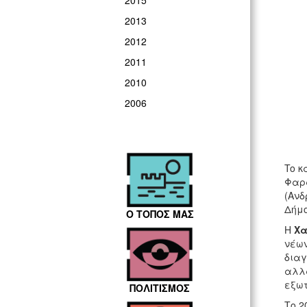
2015
2013
2012
2011
2010
2006
To κ
Φαρα
(Ανδ
Δήμο
Ο ΤΟΠΟΣ ΜΑΣ
Η
Χα
νέων
διαγ
αλλά
εξωτ
ΠΟΛΙΤΙΣΜΟΣ
Το 2