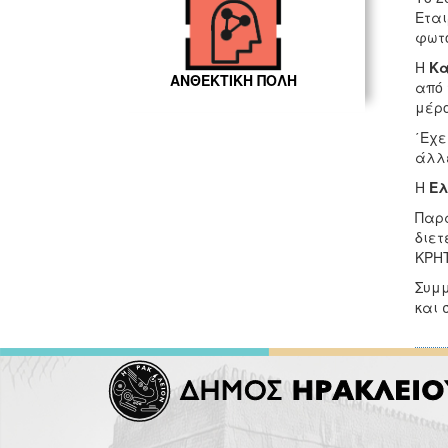
Εται
φωτο
Η
Κα
ΑΝΘΕΚΤΙΚΗ ΠΟΛΗ
από 
μέρο
΄Εχε
άλλε
Η
Ελ
Παρα
διετ
ΚΡΗΤ
Συμμ
και 