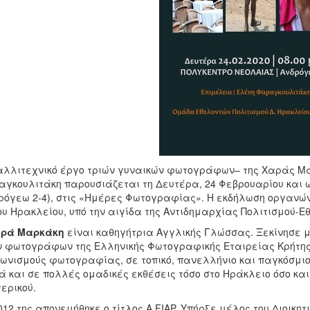
αλλιτεχνικό έργο τριών γυναικών φωτογράφων– της Χαράς Μαρ
γκουλιτάκη παρουσιάζεται τη Δευτέρα, 24 Φεβρουαρίου και ώ
ρόγεω 2-4), στις «Ημέρες Φωτογραφίας». Η εκδήλωση οργανώ
υ Ηρακλείου, υπό την αιγίδα της Αντιδημαρχίας Πολιτισμού-Ε
ρά Μαρκάκη
είναι καθηγήτρια Αγγλικής Γλώσσας. Ξεκίνησε
 φωτογράφων της Ελληνικής Φωτογραφικής Εταιρείας Κρήτης.
ωνισμούς φωτογραφίας, σε τοπικό, πανελλήνιο και παγκόσμιο 
 και σε πολλές ομαδικές εκθέσεις τόσο στο Ηράκλειο όσο και
ερικού.
012 της απονεμήθηκε ο τίτλος A.FIAP. Υπήρξε μέλος του Διοικη