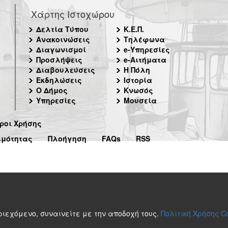
Χάρτης Ιστοχώρου
Δελτία Τύπου
Κ.Ε.Π.
Ανακοινώσεις
Τηλέφωνα
Διαγωνισμοί
e-Υπηρεσίες
Προσλήψεις
e-Αιτήματα
Διαβουλεύσεις
Η Πόλη
Εκδηλώσεις
Ιστορία
Ο Δήμος
Κνωσός
Υπηρεσίες
Μουσεία
ροι Χρήσης
ιμότητας
Πλοήγηση
FAQs
RSS
περιεχόμενο, συναινείτε με την αποδοχή τους.
Πολιτική Χρήσης C