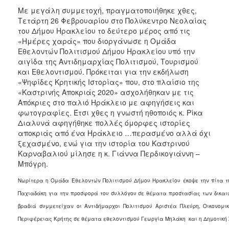
ΑΝΘΕΚΤΙΚΗ
Με μεγάλη συμμετοχή, πραγματοποιήθηκε χθες,
ΠΟΛΗ
Τετάρτη 26 Φεβρουαρίου στο Πολύκεντρο Νεολαίας
του Δήμου Ηρακλείου το δεύτερο μέρος από τις
«Ημέρες χαράς» που διοργάνωσε η Ομάδα
Εθελοντών Πολιτισμού Δήμου Ηρακλείου υπό την
αιγίδα της Αντιδημαρχίας Πολιτισμού, Τουρισμού
και Εθελοντισμού. Πρόκειται για την εκδήλωση
«Ψηφίδες Κρητικής Ιστορίας» που, στο πλαίσιο της
«Καστρινής Αποκριάς 2020» ασχολήθηκαν με τις
Απόκριες στο παλιό Ηράκλειο με αφηγήσεις και
φωτογραφίες. Έτσι χθες η γνωστή ηθοποιός κ. Ρίκα
Διαλυνά αφηγήθηκε πολλές όμορφες ιστορίες
αποκριάς από ένα Ηράκλειο …περασμένο αλλά όχι
ξεχασμένο, ενώ για την ιστορία του Καστρινού
Καρναβαλιού μίλησε η κ. Γιάννα Περδικογιάννη –
Μπόγρη.
Νωρίτερα η Ομάδα Εθελοντών Πολιτισμού Δήμου Ηρακλείου έκοψε την πίτα τ
Παχιαδάκη για την προσφορά του συλλόγου σε θέματα προστασίας των δικαι
βραδιά συμμετείχαν οι Αντιδήμαρχοι Πολιτισμού Αριστέα Πλεύρη, Οικονο
Περιφέρειας Κρήτης σε θέματα εθελοντισμού Γεωργία Μηλάκη και η Δημοτική