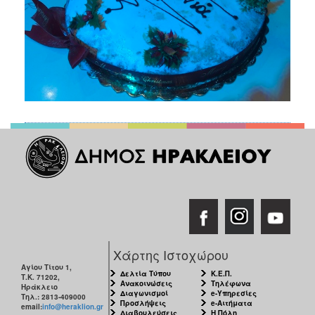
Χάρτης Ιστοχώρου
Αγίου Τίτου 1,
Δελτία Τύπου
Κ.Ε.Π.
Τ.Κ. 71202,
Ανακοινώσεις
Τηλέφωνα
Ηράκλειο
Διαγωνισμοί
e-Υπηρεσίες
Τηλ.: 2813-409000
Προσλήψεις
e-Αιτήματα
email:
info@heraklion.gr
Διαβουλεύσεις
Η Πόλη