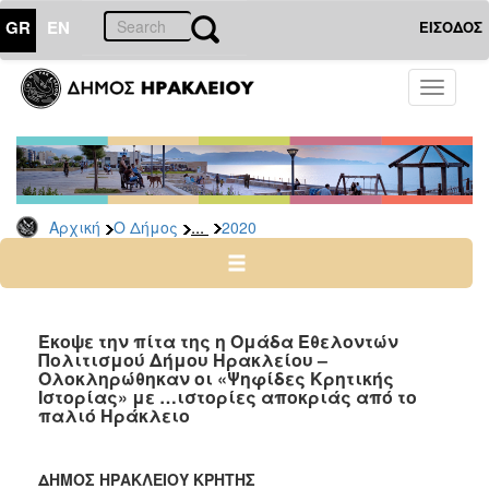
GR
EN
ΕΙΣΟΔΟΣ
Ο
Toggle
ΔΗΜΟΣ
navigati
Δελτία
Τύπου
Αρχείο
...
Αρχική
Ο Δήμος
2020
2026
2025
2024
2023
Έκοψε την πίτα της η Ομάδα Εθελοντών
Πολιτισμού Δήμου Ηρακλείου –
2022
Ολοκληρώθηκαν οι «Ψηφίδες Κρητικής
2021
Ιστορίας» με …ιστορίες αποκριάς από το
παλιό Ηράκλειο
2020
2019
ΔΗΜΟΣ ΗΡΑΚΛΕΙΟΥ ΚΡΗΤΗΣ