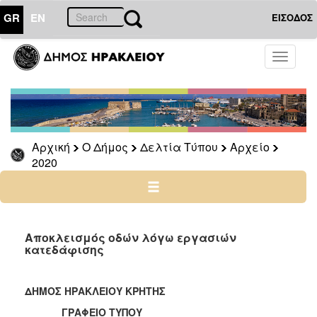
GR
EN
ΕΙΣΟΔΟΣ
Ο
Toggle
ΔΗΜΟΣ
navigati
Δελτία
Τύπου
Αρχείο
Αρχική
Ο Δήμος
Δελτία Τύπου
Αρχείο
2026
2020
2025
2024
2023
2022
Αποκλεισμός οδών λόγω εργασιών
κατεδάφισης
2021
2020
ΔΗΜΟΣ ΗΡΑΚΛΕΙΟΥ ΚΡΗΤΗΣ
2019
ΓΡΑΦΕΙΟ ΤΥΠΟΥ