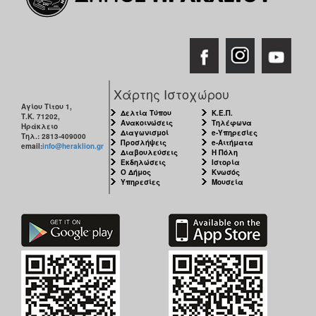
ΑΝΘΕΚΤΙΚΗ
ΠΟΛΗ
Χάρτης Ιστοχώρου
Αγίου Τίτου 1,
Δελτία Τύπου
Κ.Ε.Π.
Τ.Κ. 71202,
Ανακοινώσεις
Τηλέφωνα
Ηράκλειο
Διαγωνισμοί
e-Υπηρεσίες
Τηλ.: 2813-409000
Προσλήψεις
e-Αιτήματα
email:
info@heraklion.gr
Διαβουλεύσεις
Η Πόλη
Εκδηλώσεις
Ιστορία
Ο Δήμος
Κνωσός
Υπηρεσίες
Μουσεία