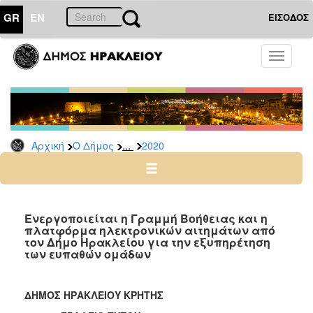
GR
EN
ΕΙΣΟΔΟΣ
Ο
Toggle
ΔΗΜΟΣ
navigati
Δελτία
Τύπου
Αρχείο
...
Αρχική
Ο Δήμος
2020
2026
2025
2024
2023
Ενεργοποιείται η Γραμμή Βοήθειας και η
πλατφόρμα ηλεκτρονικών αιτημάτων από
2022
τον Δήμο Ηρακλείου για την εξυπηρέτηση
2021
των ευπαθών ομάδων
2020
2019
ΔΗΜΟΣ ΗΡΑΚΛΕΙΟΥ ΚΡΗΤΗΣ