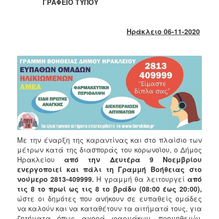
2018
ΓΡΑΦΕΙΟ ΤΥΠΟΥ
2017
2016
Ηράκλειο 06-11-2020
2015
2013
2012
2011
2010
2006
Με την έναρξη της καραντίνας και στο πλαίσιο των
μέτρων κατά της διασποράς του κορωνοϊου, ο Δήμος
Ηρακλείου
από την Δευτέρα 9 Νοεμβρίου
Ο
ενεργοποιεί και πάλι τη Γραμμή Βοήθειας στο
ΤΟΠΟΣ
νούμερο 2813-409999.
Η γραμμή θα λειτουργεί
από
ΜΑΣ
τις 8 το πρωί ως τις 8 το βράδυ (08:00 έως 20:00),
ώστε οι δημότες που ανήκουν σε ευπαθείς ομάδες
ΠΟΛΙΤΙΣΜΟΣ
να καλούν και να καταθέτουν τα αιτήματά τους, για
ζητήματα όπως αγορά φαρμάκων, προμηθειών,