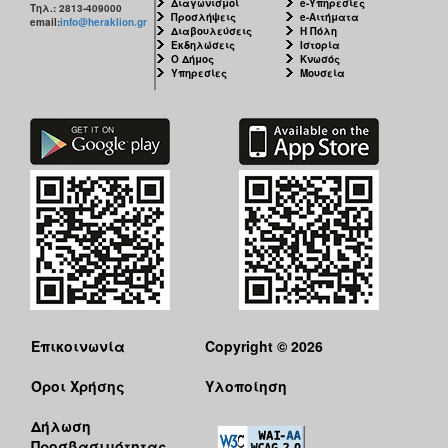
Διαγωνισμοί
e-Υπηρεσίες
Τηλ.: 2813-409000
Προσλήψεις
e-Αιτήματα
email:
info@heraklion.gr
Διαβουλεύσεις
Η Πόλη
Εκδηλώσεις
Ιστορία
Ο Δήμος
Κνωσός
Υπηρεσίες
Μουσεία
Επικοινωνία
Copyright © 2026
Όροι Χρήσης
Υλοποίηση
Δήλωση
Προσβασιμότητας