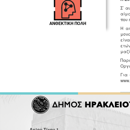
Σ’ α
αίμα
που 
ΑΝΘΕΚΤΙΚΗ ΠΟΛΗ
Η αι
μονά
είνα
ετών
μαζί
Παρά
Οργά
Για 
www.a
Αγίου Τίτου 1,