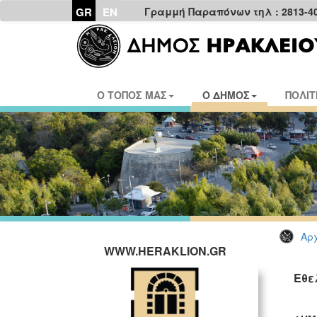
GR
EN
Γραμμή Παραπόνων τηλ : 2813-4
Ο ΤΟΠΟΣ ΜΑΣ
Ο ΔΗΜΟΣ
ΠΟΛΙΤ
Αρχ
WWW.HERAKLION.GR
Εθε