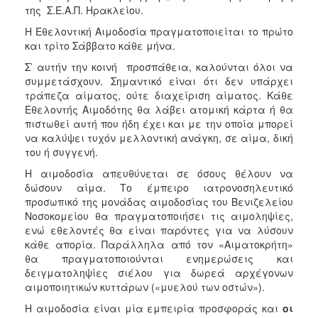
της Σ.Ε.Α.Π. Ηρακλείου.
Η Εθελοντική Αιμοδοσία πραγματοποιείται το πρώτο
και τρίτο Σάββατο κάθε μήνα.
Σ’ αυτήν την κοινή προσπάθεια, καλούνται όλοι να
συμμετάσχουν. Σημαντικό είναι ότι δεν υπάρχει
τράπεζα αίματος, ούτε διαχείριση αίματος. Κάθε
Εθελοντής Αιμοδότης θα λάβει ατομική κάρτα ή θα
πιστωθεί αυτή που ήδη έχει και με την οποία μπορεί
να καλύψει τυχόν μελλοντική ανάγκη, σε αίμα, δική
του ή συγγενή.
Η αιμοδοσία απευθύνεται σε όσους θέλουν να
δώσουν αίμα. Το έμπειρο ιατρονοσηλευτικό
προσωπικό της μονάδας αιμοδοσίας του Βενιζελείου
Νοσοκομείου θα πραγματοποιήσει τις αιμοληψίες,
ενώ εθελοντές θα είναι παρόντες για να λύσουν
κάθε απορία. Παράλληλα από τον «Αιματοκρήτη»
θα πραγματοποιούνται ενημερώσεις και
δειγματοληψίες σιέλου για δωρεά αρχέγονων
αιμοποιητικών κυττάρων («μυελού των οστών»).
Η αιμοδοσία είναι μία εμπειρία προσφοράς και
οι