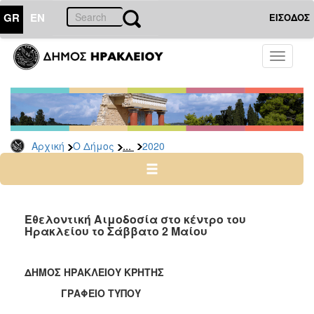
GR
EN
ΕΙΣΟΔΟΣ
Ο
Toggle
ΔΗΜΟΣ
navigati
Δελτία
Τύπου
Αρχείο
...
Αρχική
Ο Δήμος
2020
2026
2025
2024
2023
Εθελοντική Αιμοδοσία στο κέντρο του
Ηρακλείου το Σάββατο 2 Μαίου
2022
2021
ΔΗΜΟΣ ΗΡΑΚΛΕΙΟΥ ΚΡΗΤΗΣ
2020
ΓΡΑΦΕΙΟ ΤΥΠΟΥ
2019