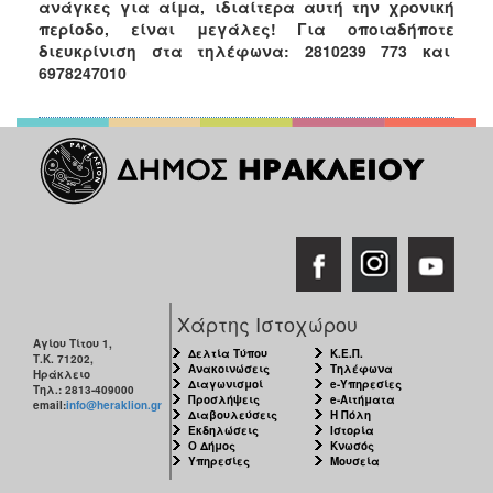
ανάγκες για αίμα, ιδιαίτερα αυτή την χρονική
περίοδο, είναι μεγάλες!
Για οποιαδήποτε
διευκρίνιση στα τηλέφωνα: 2810239 773 και
6978247010
Χάρτης Ιστοχώρου
Αγίου Τίτου 1,
Δελτία Τύπου
Κ.Ε.Π.
Τ.Κ. 71202,
Ανακοινώσεις
Τηλέφωνα
Ηράκλειο
Διαγωνισμοί
e-Υπηρεσίες
Τηλ.: 2813-409000
Προσλήψεις
e-Αιτήματα
email:
info@heraklion.gr
Διαβουλεύσεις
Η Πόλη
Εκδηλώσεις
Ιστορία
Ο Δήμος
Κνωσός
Υπηρεσίες
Μουσεία