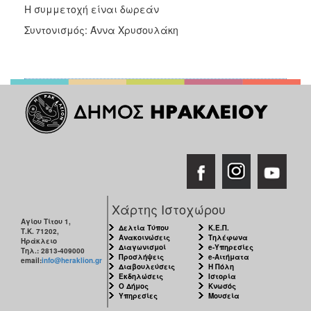
Η συμμετοχή είναι δωρεάν
Συντονισμός: Άννα Χρυσουλάκη
Χάρτης Ιστοχώρου
Αγίου Τίτου 1,
Δελτία Τύπου
Κ.Ε.Π.
Τ.Κ. 71202,
Ανακοινώσεις
Τηλέφωνα
Ηράκλειο
Διαγωνισμοί
e-Υπηρεσίες
Τηλ.: 2813-409000
Προσλήψεις
e-Αιτήματα
email:
info@heraklion.gr
Διαβουλεύσεις
Η Πόλη
Εκδηλώσεις
Ιστορία
Ο Δήμος
Κνωσός
Υπηρεσίες
Μουσεία