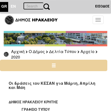
GR
EN
ΕΙΣΟΔΟΣ
Ο
Toggle
ΔΗΜΟΣ
navigati
Δελτία
Τύπου
Αρχείο
Αρχική
Ο Δήμος
Δελτία Τύπου
Αρχείο
2026
2020
2025
2024
2023
2022
Οι δράσεις του ΚΕΣΑΝ για Μάρτη, Απρίλη
και Μάη
2021
2020
ΔΗΜΟΣ ΗΡΑΚΛΕΙΟΥ ΚΡΗΤΗΣ
2019
ΓΡΑΦΕΙΟ ΤΥΠΟΥ