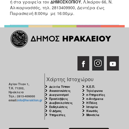
ή στα γραφεία του
ΔΗΜΟΣΚΟΠΙΟΥ
, Λ.Ικάρου 66, Ν.
Αλικαρνασσός, τηλ. 2813409900, Δευτέρα έως
Παρασκευή 8:00πμ με 16:00μμ.
Χάρτης Ιστοχώρου
Αγίου Τίτου 1,
Δελτία Τύπου
Κ.Ε.Π.
Τ.Κ. 71202,
Ανακοινώσεις
Τηλέφωνα
Ηράκλειο
Διαγωνισμοί
e-Υπηρεσίες
Τηλ.: 2813-409000
Προσλήψεις
e-Αιτήματα
email:
info@heraklion.gr
Διαβουλεύσεις
Η Πόλη
Εκδηλώσεις
Ιστορία
Ο Δήμος
Κνωσός
Υπηρεσίες
Μουσεία