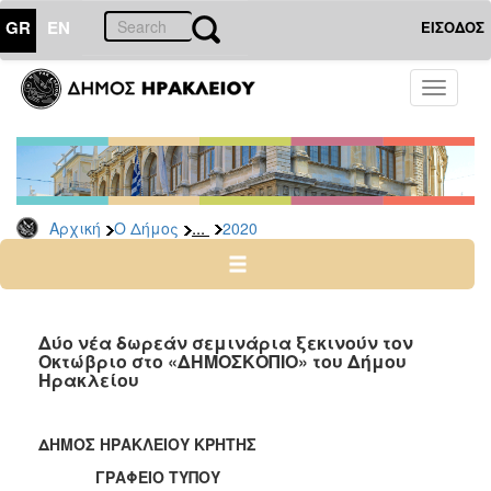
GR
EN
ΕΙΣΟΔΟΣ
Ο
Toggle
ΔΗΜΟΣ
navigati
Δελτία
Τύπου
Αρχείο
...
Αρχική
Ο Δήμος
2020
2026
2025
2024
2023
Δύο νέα δωρεάν σεμινάρια ξεκινούν τον
Οκτώβριο στο «ΔΗΜΟΣΚΟΠΙΟ» του Δήμου
2022
Ηρακλείου
2021
2020
ΔΗΜΟΣ ΗΡΑΚΛΕΙΟΥ ΚΡΗΤΗΣ
2019
ΓΡΑΦΕΙΟ ΤΥΠΟΥ