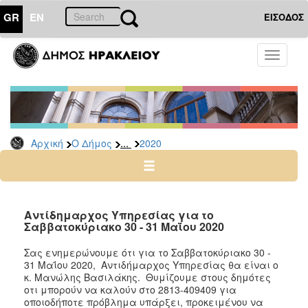
GR
EN
ΕΙΣΟΔΟΣ
Ο
Toggle
ΔΗΜΟΣ
navigati
Δελτία
Τύπου
Αρχείο
...
Αρχική
Ο Δήμος
2020
2026
2025
2024
2023
Αντίδημαρχος Υπηρεσίας για τo
Σαββατοκύριακο 30 - 31 Μαΐου 2020
2022
2021
Σας ενημερώνουμε ότι για το Σαββατοκύριακο 30 -
31 Μαΐου 2020
,
Αντιδήμαρχος Υπηρεσίας θα είναι ο
2020
κ. Μανώλης Βασιλάκης. Θυμίζουμε στους δημότες
2019
οτι μπορούν να καλούν στο
2813-409409
για
οποιοδήποτε πρόβλημα υπάρξει, προκειμένου να