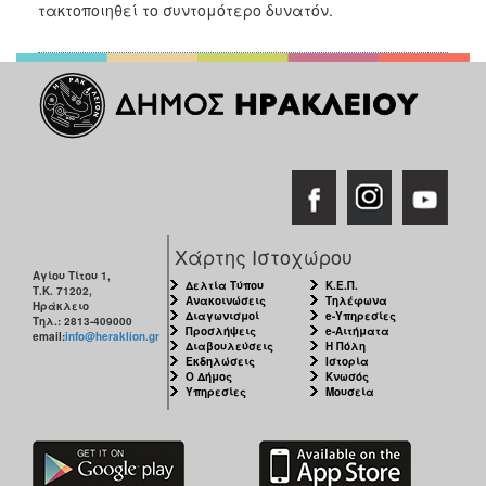
2018
τακτοποιηθεί το συντομότερο δυνατόν.
2017
2016
2015
2013
2012
2011
2010
Χάρτης Ιστοχώρου
2006
Αγίου Τίτου 1,
Δελτία Τύπου
Κ.Ε.Π.
Τ.Κ. 71202,
Ανακοινώσεις
Τηλέφωνα
Ηράκλειο
Διαγωνισμοί
e-Υπηρεσίες
Τηλ.: 2813-409000
Προσλήψεις
e-Αιτήματα
email:
info@heraklion.gr
Διαβουλεύσεις
Η Πόλη
Εκδηλώσεις
Ιστορία
Ο
Ο Δήμος
Κνωσός
ΤΟΠΟΣ
Υπηρεσίες
Μουσεία
ΜΑΣ
ΠΟΛΙΤΙΣΜΟΣ