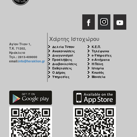
ΑΝΘΕΚΤΙΚΗ
ΠΟΛΗ
Χάρτης Ιστοχώρου
Αγίου Τίτου 1,
Δελτία Τύπου
Κ.Ε.Π.
Τ.Κ. 71202,
Ανακοινώσεις
Τηλέφωνα
Ηράκλειο
Διαγωνισμοί
e-Υπηρεσίες
Τηλ.: 2813-409000
Προσλήψεις
e-Αιτήματα
email:
info@heraklion.gr
Διαβουλεύσεις
Η Πόλη
Εκδηλώσεις
Ιστορία
Ο Δήμος
Κνωσός
Υπηρεσίες
Μουσεία