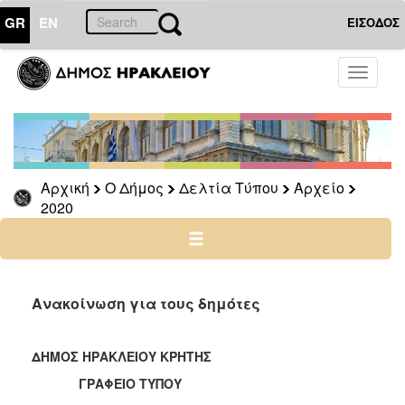
GR
EN
ΕΙΣΟΔΟΣ
Ο
Toggle
ΔΗΜΟΣ
navigati
Δελτία
Τύπου
Αρχείο
Αρχική
Ο Δήμος
Δελτία Τύπου
Αρχείο
2026
2020
2025
2024
2023
2022
Ανακοίνωση για τους δημότες
2021
2020
ΔΗΜΟΣ ΗΡΑΚΛΕΙΟΥ ΚΡΗΤΗΣ
2019
ΓΡΑΦΕΙΟ ΤΥΠΟΥ