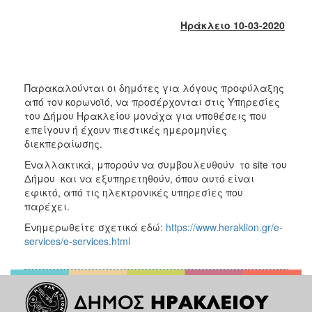
2018
2017
Ηράκλειο 10-03-2020
2016
2015
2013
Παρακαλούνται οι δημότες για λόγους προφύλαξης
από τον κορωνοϊό, να προσέρχονται στις Υπηρεσίες
2012
του Δήμου Ηρακλείου μονάχα για υποθέσεις που
2011
επείγουν ή έχουν πιεστικές ημερομηνίες
διεκπεραίωσης.
2010
Εναλλακτικά, μπορούν να συμβουλευθούν το site του
2006
Δήμου και να εξυπηρετηθούν, όπου αυτό είναι
εφικτό, από τις ηλεκτρονικές υπηρεσίες που
παρέχει.
Ενημερωθείτε σχετικά εδώ:
https://www.heraklion.gr/e-
Ο
services/e-services.html
ΤΟΠΟΣ
ΜΑΣ
ΠΟΛΙΤΙΣΜΟΣ