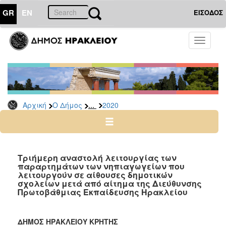
GR
EN
ΕΙΣΟΔΟΣ
Ο
Toggle
ΔΗΜΟΣ
navigati
Δελτία
Τύπου
Αρχείο
...
Αρχική
Ο Δήμος
2020
2026
2025
2024
2023
Τριήμερη αναστολή λειτουργίας των
παραρτημάτων των νηπιαγωγείων που
2022
λειτουργούν σε αίθουσες δημοτικών
2021
σχολείων μετά από αίτημα της Διεύθυνσης
Πρωτοβάθμιας Εκπαίδευσης Ηρακλείου
2020
2019
ΔΗΜΟΣ ΗΡΑΚΛΕΙΟΥ ΚΡΗΤΗΣ