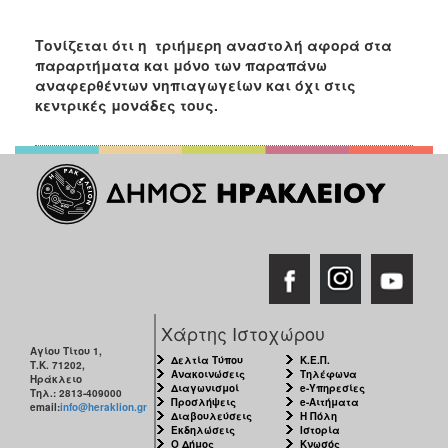
Τονίζεται ότι η τριήμερη αναστολή αφορά στα
παραρτήματα και μόνο των παραπάνω
αναφερθέντων νηπιαγωγείων και όχι στις
κεντρικές μονάδες τους.
Χάρτης Ιστοχώρου
Αγίου Τίτου 1,
Δελτία Τύπου
Κ.Ε.Π.
Τ.Κ. 71202,
Ανακοινώσεις
Τηλέφωνα
Ηράκλειο
Διαγωνισμοί
e-Υπηρεσίες
Τηλ.: 2813-409000
Προσλήψεις
e-Αιτήματα
email:
info@heraklion.gr
Διαβουλεύσεις
Η Πόλη
Εκδηλώσεις
Ιστορία
Ο Δήμος
Κνωσός