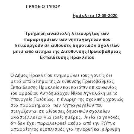
2018
ΓΡΑΦΕΙΟ ΤΥΠΟΥ
2017
Ηράκλειο 12-09-2020
2016
2015
Τριήμερη αναστολή λειτουργίας των
2013
παραρτημάτων των νηπιαγωγείων που
λειτουργούν σε αίθουσες δημοτικών σχολείων
2012
μετά από αίτημα της Διεύθυνσης Πρωτοβάθμιας
2011
Εκπαίδευσης Ηρακλείου
2010
2006
Ο Δήμος Ηρακλείου ενημερώνει τους γονείς ότι
μετά από αίτημα της Διεύθυνσης Πρωτοβάθμιας
Εκπαίδευσης Ηρακλείου και κατόπιν επικοινωνίας
του αρμόδιου Αντιδημάρχου Νίκου Αγγελάκη με το
Υπουργείο Παιδείας, η έναρξη της σχολικής χρονιάς
Ο
στα παραρτήματα των νηπιαγωγείων που
ΤΟΠΟΣ
ΜΑΣ
στεγάζονται σε αίθουσες δημοτικών σχολείων
αναστέλλεται για τρείς ημέρες. Αιτία το γεγονός
ότι δεν έχει παραλειφθεί ακόμα από την ΚτΥπ, ο
ΠΟΛΙΤΙΣΜΟΣ
απαραίτητος εξοπλισμός για την ορθή και εύρυθμη