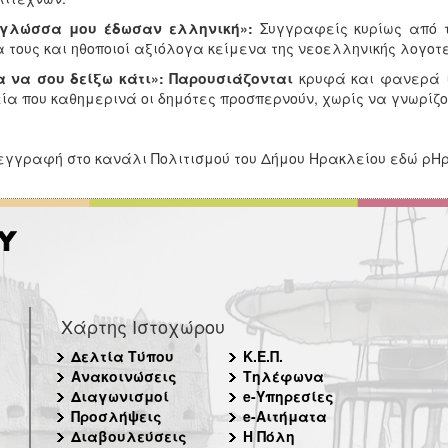
 γλώσσα μου έδωσαν ελληνική»:
Συγγραφείς κυρίως από 
 τους και ηθοποιοί αξιόλογα κείμενα της νεοελληνικής λογοτ
α να σου δείξω κάτι»: Παρουσιάζονται
κρυφά και φανερά ισ
ία που καθημερινά οι δημότες προσπερνούν, χωρίς να γνωρίζου
εγγραφή στο κανάλι Πολιτισμού του Δήμου Ηρακλείου εδώ 
Χάρτης Ιστοχώρου
Δελτία Τύπου
Κ.Ε.Π.
Ανακοινώσεις
Τηλέφωνα
Διαγωνισμοί
e-Υπηρεσίες
Προσλήψεις
e-Αιτήματα
Διαβουλεύσεις
Η Πόλη