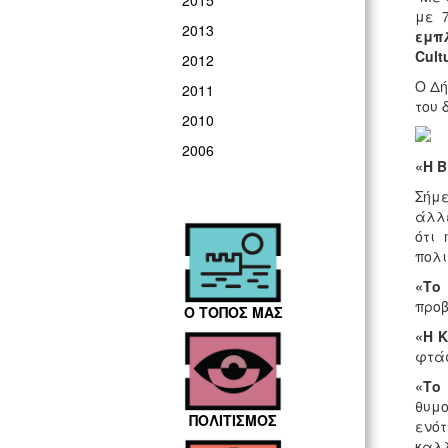
2015
με 7
2013
εμπλ
Cult
2012
Ο Δή
2011
του 
2010
2006
«Η Β
Σήμε
άλλε
ότι
πολι
«Το
προβ
Ο ΤΟΠΟΣ ΜΑΣ
«Η 
φτάσ
«Το
θυμο
ΠΟΛΙΤΙΣΜΟΣ
ενό
καλ