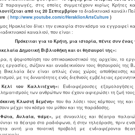
2 παραγωγές, στις οποίες συμμετέχουν κυρίως Κρήτες κα
ουτίζεται από τις 20 Σεπτεμβρίου
το διαδικτυακό κανάλι Πο
ure
(
http://www.youtube.com/c/HeraklionArtsCulture
)
μος Ηρακλείου δίνει την ευκαιρία στον κόσμο να εγγραφεί κα
διαδικτυακού καναλιού, που είναι :
ικελαία Δημοτική Βιβλιοθήκη και οι θησαυροί της»:
ρα, η ψηφιοποίηση του οπτικοακουστικού της αρχείου, το ε
ς εργασίες, σώζουν και αναδεικνύουν τους θησαυρούς της Β.Δ
 η Βικελαία δεν είναι απλώς ένας χώρος αποθήκευσης κ
τισμού, με τις δυνατότητες ενός διεθνούς εμβέλειας ερευνητικ
 Κελί του Καλλιτέχνη»:
Ενδιαφέρουσες εξομολογήσεις
ληματισμούς των ανθρώπων που έχουν αφιερώσει τη ζωή τους 
Κόκκινη Κλωστή δεμένη»
που θα λύσει τους κόμπους της και 
ουν μέχρι τον κόσμο του μύθου και της παράδοσης.
 Φώτα, Αυλαία, πάμε»,
με συναυλίες και θέατρα παλαιώ
ύνται το θέατρο στο ραδιόφωνο, ή στην τηλεόραση, πριν ενσκ
τητα αυτή μια ποιοτική προβολή με ενδιαφέροντα θεα
λιτεχνών.