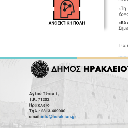
«Τη
έργα
«Έλ
ΑΝΘΕΚΤΙΚΗ ΠΟΛΗ
Σημε
Για 
Αγίου Τίτου 1,
Τ.Κ. 71202,
Ηράκλειο
Τηλ.: 2813-409000
email:
info@heraklion.gr