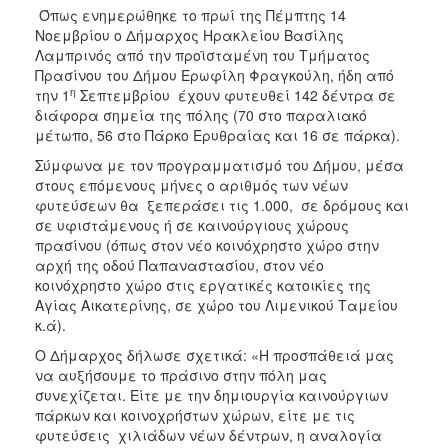
ΑΝΘΕΚΤΙΚΗ
Όπως ενημερώθηκε το πρωί της Πέμπτης 14
ΠΟΛΗ
Νοεμβρίου ο Δήμαρχος Ηρακλείου Βασίλης
Λαμπρινός από την προϊσταμένη του Τμήματος
Πρασίνου του Δήμου Ερωφίλη Φραγκούλη, ήδη από
η
την 1
Σεπτεμβρίου έχουν φυτευθεί 142 δέντρα σε
διάφορα σημεία της πόλης (70 στο παραλιακό
μέτωπο, 56 στο Πάρκο Ερυθραίας και 16 σε πάρκα).
Σύμφωνα με τον προγραμματισμό του Δήμου, μέσα
στους επόμενους μήνες ο αριθμός των νέων
φυτεύσεων θα ξεπεράσει τις 1.000, σε δρόμους και
σε υφιστάμενους ή σε καινούργιους χώρους
πρασίνου (όπως στον νέο κοινόχρηστο χώρο στην
αρχή της οδού Παπαναστασίου, στον νέο
κοινόχρηστο χώρο στις εργατικές κατοικίες της
Αγίας Αικατερίνης, σε χώρο του Λιμενικού Ταμείου
κ.ά).
Ο Δήμαρχος δήλωσε σχετικά: «Η προσπάθειά μας
να αυξήσουμε το πράσινο στην πόλη μας
συνεχίζεται. Είτε με την δημιουργία καινούργιων
πάρκων και κοινοχρήστων χώρων, είτε με τις
φυτεύσεις χιλιάδων νέων δέντρων, η αναλογία