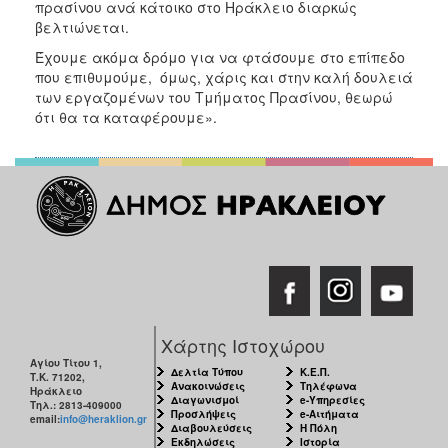
πρασίνου ανά κάτοικο στο Ηράκλειο διαρκώς
βελτιώνεται.
Έχουμε ακόμα δρόμο για να φτάσουμε στο επίπεδο
που επιθυμούμε, όμως, χάρις και στην καλή δουλειά
των εργαζομένων του Τμήματος Πρασίνου, θεωρώ
ότι θα τα καταφέρουμε».
Χάρτης Ιστοχώρου
Αγίου Τίτου 1,
Δελτία Τύπου
Κ.Ε.Π.
Τ.Κ. 71202,
Ανακοινώσεις
Τηλέφωνα
Ηράκλειο
Διαγωνισμοί
e-Υπηρεσίες
Τηλ.: 2813-409000
Προσλήψεις
e-Αιτήματα
email:
info@heraklion.gr
Διαβουλεύσεις
Η Πόλη
Εκδηλώσεις
Ιστορία