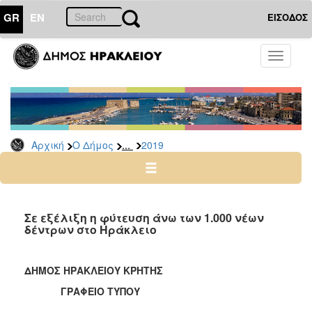
GR
EN
ΕΙΣΟΔΟΣ
Ο
Toggle
ΔΗΜΟΣ
navigati
Δελτία
Τύπου
Αρχείο
...
Αρχική
Ο Δήμος
2019
2026
2025
2024
2023
Σε εξέλιξη η φύτευση άνω των 1.000 νέων
δέντρων στο Ηράκλειο
2022
2021
ΔΗΜΟΣ ΗΡΑΚΛΕΙΟΥ ΚΡΗΤΗΣ
2020
ΓΡΑΦΕΙΟ ΤΥΠΟΥ
2019