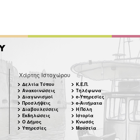
Χάρτης Ιστοχώρου
Δελτία Τύπου
Κ.Ε.Π.
Ανακοινώσεις
Τηλέφωνα
Διαγωνισμοί
e-Υπηρεσίες
Προσλήψεις
e-Αιτήματα
Διαβουλεύσεις
Η Πόλη
Εκδηλώσεις
Ιστορία
Ο Δήμος
Κνωσός
Υπηρεσίες
Μουσεία