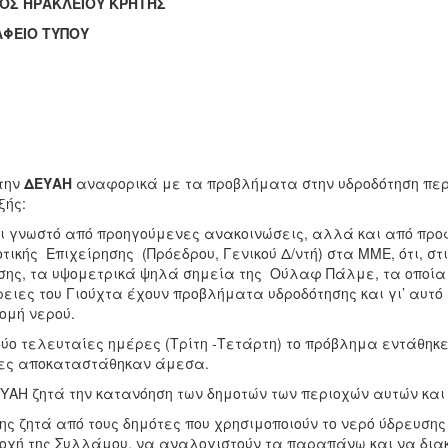
ΜΟΣ ΗΡΑΚΛΕΙΟΥ ΚΡΗΤΗΣ
ΦΕΙΟ ΤΥΠΟΥ
την
ΔΕΥΑΗ
αναφορικά με τα προβλήματα στην υδροδότηση περ
ξής:
ι γνωστό από προηγούμενες ανακοινώσεις, αλλά και από προ
τικής Επιχείρησης (Πρόεδρου, Γενικού Δ/ντή) στα ΜΜΕ, ότι, στ
ης, τα υψομετρικά ψηλά σημεία της Ούλαφ Πάλμε, τα οποία 
ειες του Γιούχτα έχουν προβλήματα υδροδότησης και γι’ αυτό
ομή νερού.
δύο τελευταίες ημέρες (Τρίτη -Τετάρτη) το πρόβλημα εντάθηκε
ες αποκαταστάθηκαν άμεσα.
ΥΑΗ ζητά την κατανόηση των δημοτών των περιοχών αυτών και 
ης ζητά από τους δημότες που χρησιμοποιούν το νερό ύδρευση
οχή της Συλλάμου, να αναλογιστούν τα παραπάνω και να δια