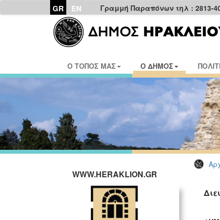
GR
EN
Γραμμή Παραπόνων τηλ : 2813-4
Ο ΤΟΠΟΣ ΜΑΣ
Ο ΔΗΜΟΣ
ΠΟΛΙΤ
Αρχ
WWW.HERAKLION.GR
Διε