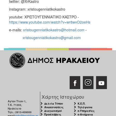
twitter: @XrKastro
instagram: xristougenniatikokastro
youtube: ΧΡΙΣΤΟΥΓΕΝΝΙΑΤΙΚΟ ΚΑΣΤΡΟ -
https://www.youtube.com/watch?v=wr8wvO2oeHs
e-mails:
xristougenniatikokastro@hotmail.com
-
xristougenniatikokastro@gmail.com
Χάρτης Ιστοχώρου
Αγίου Τίτου 1,
Δελτία Τύπου
Κ.Ε.Π.
Τ.Κ. 71202,
Ανακοινώσεις
Τηλέφωνα
Ηράκλειο
Διαγωνισμοί
e-Υπηρεσίες
Τηλ.: 2813-409000
Προσλήψεις
e-Αιτήματα
email:
info@heraklion.gr