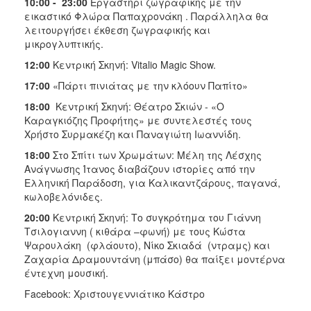
10:00 - 23:00
Εργαστήρι ζωγραφικής με την
ΑΝΘΕΚΤΙΚΗ
εικαστικό Φλώρα Παπαχρονάκη . Παράλληλα θα
ΠΟΛΗ
λειτουργήσει έκθεση ζωγραφικής και
μικρογλυπτικής.
12:00
Κεντρική Σκηνή: Vitalio Magic Show.
17:00
«Πάρτι πινιάτας με την κλόουν Παπίτο»
18:00
Κεντρική Σκηνή: Θέατρο Σκιών - «Ο
Καραγκιόζης Προφήτης» με συντελεστές τους
Χρήστο Συρμακέζη και Παναγιώτη Ιωαννίδη.
18:00
Στο Σπίτι των Χρωμάτων: Μέλη της Λέσχης
Ανάγνωσης Ίτανος διαβάζουν ιστορίες από την
Ελληνική Παράδοση, για Καλικαντζάρους, παγανά,
κωλοβελόνιδες.
20:00
Κεντρική Σκηνή: Το συγκρότημα του Γιάννη
Τσιλογιαννη ( κιθάρα –φωνή) με τους Κώστα
Ψαρουλάκη (φλάουτο), Νίκο Σκιαδά (ντραμς) και
Ζαχαρία Δραμουντάνη (μπάσο) θα παίξει μοντέρνα
έντεχνη μουσική.
Facebook: Χριστουγεννιάτικο Κάστρο