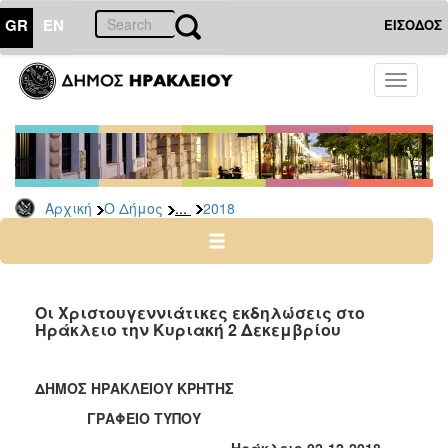
GR
EN
ΕΙΣΟΔΟΣ
Ο
Toggle
ΔΗΜΟΣ
navigati
Δελτία
Τύπου
Αρχείο
...
Αρχική
Ο Δήμος
2018
2026
2025
2024
2023
Οι Χριστουγεννιάτικες εκδηλώσεις στο
Ηράκλειο την Κυριακή 2 Δεκεμβρίου
2022
2021
ΔΗΜΟΣ ΗΡΑΚΛΕΙΟΥ ΚΡΗΤΗΣ
2020
ΓΡΑΦΕΙΟ ΤΥΠΟΥ
2019
Ηράκλειο
02
-1
2
-2018