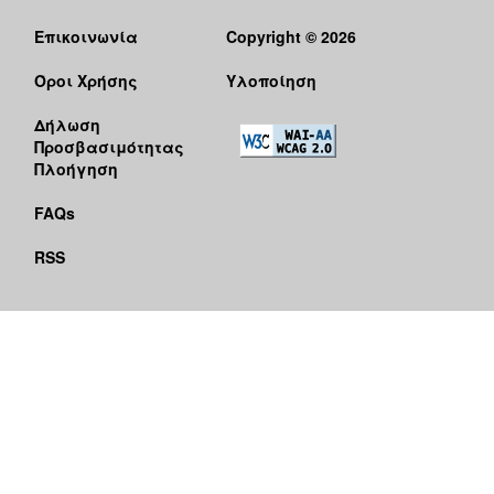
Επικοινωνία
Copyright © 2026
Όροι Χρήσης
Υλοποίηση
Δήλωση
Προσβασιμότητας
Πλοήγηση
FAQs
RSS