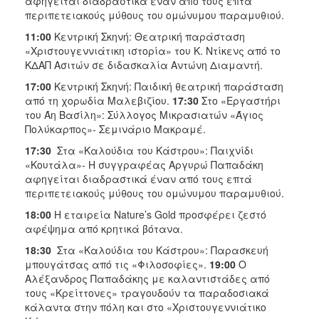
αφηγείται διαδραστικά έναν από τους επτά
περιπετειακούς μύθους του ομώνυμου παραμυθιού.
11:00
Κεντρική Σκηνή: Θεατρική παράσταση
«Χριστουγεννιάτικη ιστορία» του Κ. Ντίκενς από το
ΚΔΑΠ Ασιτών σε διδασκαλία Αντώνη Διαμαντή.
17:00
Κεντρική Σκηνή: Παιδική θεατρική παράσταση
από τη χορωδία Μαλεβιζίου.
17:30
Στο «Εργαστήρι
του Άη Βασίλη»: Σύλλογος Μικρασιατών «Άγιος
Πολύκαρπος»- Σεμινάριο Μακραμέ.
17:30
Στα «Καλούδια του Κάστρου»: Παιχνίδι
«Κουτάλα»- Η συγγραφέας Αργυρώ Παπαδάκη
αφηγείται διαδραστικά έναν από τους επτά
περιπετειακούς μύθους του ομώνυμου παραμυθιού.
18:00
Η εταιρεία Nature’s Gold προσφέρει ζεστό
αφέψημα από κρητικά βότανα.
18:30
Στα «Καλούδια του Κάστρου»: Παρασκευή
μπουγάτσας από τις «Φιλοσοφίες».
19:00
Ο
Αλέξανδρος Παπαδάκης με καλαντιστάδες από
τους «Κρείττονες» τραγουδούν τα παραδοσιακά
κάλαντα στην πόλη και στο «Χριστουγεννιάτικο