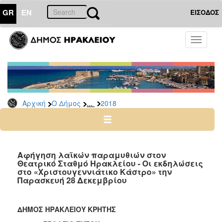
GR
EN
ΕΙΣΟΔΟΣ
Ο
Toggle
ΔΗΜΟΣ
navigati
Δελτία
Τύπου
Αρχείο
...
Αρχική
Ο Δήμος
2018
2026
2025
2024
2023
Αφήγηση λαϊκών παραμυθιών στον
Θεατρικό Σταθμό Ηρακλείου - Οι εκδηλώσεις
2022
στο «Χριστουγεννιάτικο Κάστρο» την
2021
Παρασκευή 28 Δεκεμβρίου
2020
2019
ΔΗΜΟΣ ΗΡΑΚΛΕΙΟΥ ΚΡΗΤΗΣ