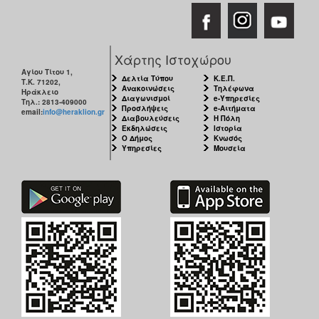
Χάρτης Ιστοχώρου
Αγίου Τίτου 1,
Δελτία Τύπου
Κ.Ε.Π.
Τ.Κ. 71202,
Ανακοινώσεις
Τηλέφωνα
Ηράκλειο
Διαγωνισμοί
e-Υπηρεσίες
Τηλ.: 2813-409000
Προσλήψεις
e-Αιτήματα
email:
info@heraklion.gr
Διαβουλεύσεις
Η Πόλη
Εκδηλώσεις
Ιστορία
Ο Δήμος
Κνωσός
Υπηρεσίες
Μουσεία