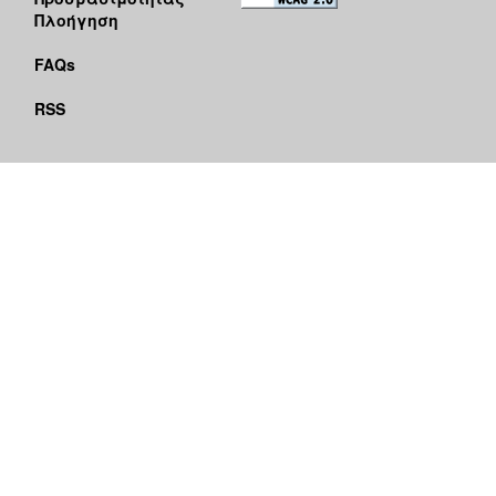
Πλοήγηση
FAQs
RSS