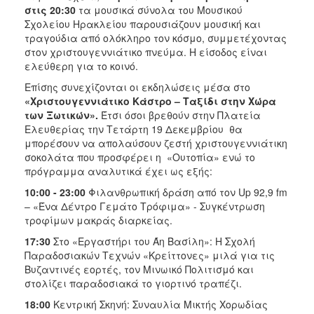
στις 20:30
τα μουσικά σύνολα του Μουσικού
Σχολείου Ηρακλείου παρουσιάζουν μουσική και
τραγούδια από ολόκληρο τον κόσμο, συμμετέχοντας
στον χριστουγεννιάτικο πνεύμα. Η είσοδος είναι
ελεύθερη για το κοινό.
Επίσης συνεχίζονται οι εκδηλώσεις μέσα στο
«Χριστουγεννιάτικο Κάστρο – Ταξίδι στην Χώρα
των Ξωτικών».
Έτσι όσοι βρεθούν στην Πλατεία
Ελευθερίας την Τετάρτη 19 Δεκεμβρίου θα
μπορέσουν να απολαύσουν ζεστή χριστουγεννιάτικη
σοκολάτα που προσφέρει η «Ουτοπία» ενώ το
πρόγραμμα αναλυτικά έχει ως εξής:
10:00 - 23:00
Φιλανθρωπική δράση από τον Up 92,9 fm
– «Ένα Δέντρο Γεμάτο Τρόφιμα» - Συγκέντρωση
τροφίμων μακράς διαρκείας.
17:30
Στο «Εργαστήρι του Άη Βασίλη»: Η Σχολή
Παραδοσιακών Τεχνών «Κρείττονες» μιλά για τις
Βυζαντινές εορτές, τον Μινωικό Πολιτισμό και
στολίζει παραδοσιακά το γιορτινό τραπέζι.
18:00
Κεντρική Σκηνή: Συναυλία Μικτής Χορωδίας