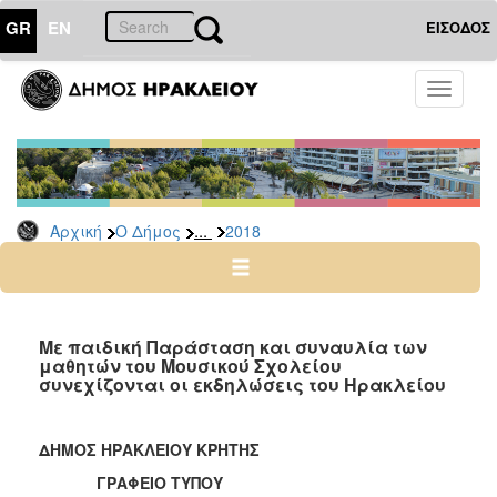
GR
EN
ΕΙΣΟΔΟΣ
Ο
Toggle
ΔΗΜΟΣ
navigati
Δελτία
Τύπου
Αρχείο
...
Αρχική
Ο Δήμος
2018
2026
2025
2024
2023
Με παιδική Παράσταση και συναυλία των
μαθητών του Μουσικού Σχολείου
2022
συνεχίζονται οι εκδηλώσεις του Ηρακλείου
2021
2020
ΔΗΜΟΣ ΗΡΑΚΛΕΙΟΥ ΚΡΗΤΗΣ
2019
ΓΡΑΦΕΙΟ ΤΥΠΟΥ