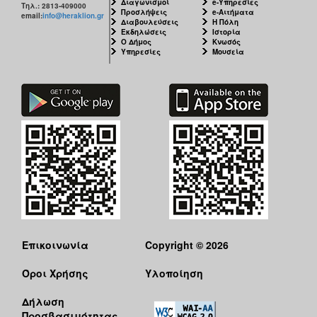
Διαγωνισμοί
e-Υπηρεσίες
Τηλ.: 2813-409000
Προσλήψεις
e-Αιτήματα
email:
info@heraklion.gr
Διαβουλεύσεις
Η Πόλη
Εκδηλώσεις
Ιστορία
Ο Δήμος
Κνωσός
Υπηρεσίες
Μουσεία
Επικοινωνία
Copyright © 2026
Όροι Χρήσης
Υλοποίηση
Δήλωση
Προσβασιμότητας