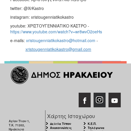
twitter: @XrKastro
instagram: xristougenniatikokastro
youtube: ΧΡΙΣΤΟΥΓΕΝΝΙΑΤΙΚΟ ΚΑΣΤΡΟ -
https://www.youtube.com/watch?v=wr8wvO2oeHs
e-mails:
xristougenniatikokastro@hotmail.com
-
xristougenniatikokastro@gmail.com
Χάρτης Ιστοχώρου
Αγίου Τίτου 1,
Δελτία Τύπου
Κ.Ε.Π.
Τ.Κ. 71202,
Ανακοινώσεις
Τηλέφωνα
Ηράκλειο