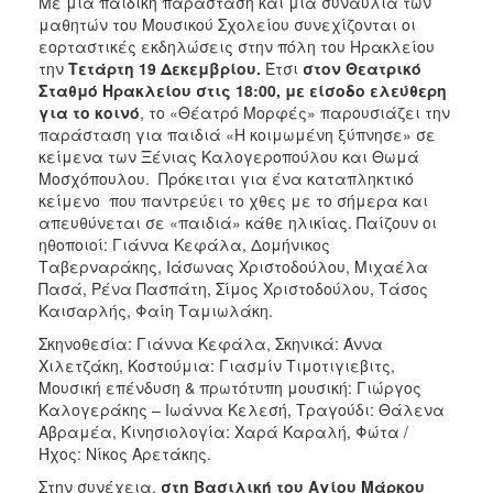
Με μία παιδική παράσταση και μία συναυλία των
ΑΝΘΕΚΤΙΚΗ
μαθητών του Μουσικού Σχολείου συνεχίζονται οι
ΠΟΛΗ
εορταστικές εκδηλώσεις στην πόλη του Ηρακλείου
την
Τετάρτη 19 Δεκεμβρίου.
Έτσι
στον Θεατρικό
Σταθμό Ηρακλείου στις 18:00, με είσοδο ελεύθερη
για το κοινό
, το «Θέατρό Μορφές» παρουσιάζει την
παράσταση για παιδιά «Η κοιμωμένη ξύπνησε» σε
κείμενα των Ξένιας Καλογεροπούλου και Θωμά
Μοσχόπουλου. Πρόκειται για ένα καταπληκτικό
κείμενο που παντρεύει το χθες με το σήμερα και
απευθύνεται σε «παιδιά» κάθε ηλικίας. Παίζουν οι
ηθοποιοί: Γιάννα Κεφάλα, Δομήνικος
Ταβερναράκης, Ιάσωνας Χριστοδούλου, Μιχαέλα
Πασά, Ρένα Πασπάτη, Σίμος Χριστοδούλου, Τάσος
Καισαρλής, Φαίη Ταμιωλάκη.
Σκηνοθεσία: Γιάννα Κεφάλα, Σκηνικά: Άννα
Χιλετζάκη, Κοστούμια: Γιασμίν Τιμοτιγιεβιτς,
Μουσική επένδυση & πρωτότυπη μουσική: Γιώργος
Καλογεράκης – Ιωάννα Κελεσή, Τραγούδι: Θάλενα
Αβραμέα, Κινησιολογία: Χαρά Καραλή, Φώτα /
Ήχος: Νίκος Αρετάκης.
Στην συνέχεια,
στη Βασιλική του Αγίου Μάρκου