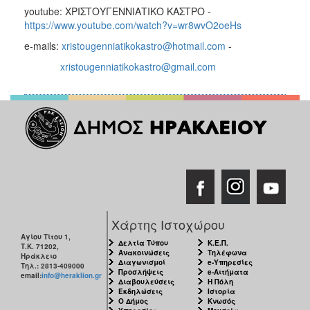
youtube: ΧΡΙΣΤΟΥΓΕΝΝΙΑΤΙΚΟ ΚΑΣΤΡΟ -
https://www.youtube.com/watch?v=wr8wvO2oeHs
e-mails:
xristougenniatikokastro@hotmail.com
-
xristougenniatikokastro@gmail.com
Χάρτης Ιστοχώρου
Αγίου Τίτου 1,
Δελτία Τύπου
Κ.Ε.Π.
Τ.Κ. 71202,
Ανακοινώσεις
Τηλέφωνα
Ηράκλειο
Διαγωνισμοί
e-Υπηρεσίες
Τηλ.: 2813-409000
Προσλήψεις
e-Αιτήματα
email:
info@heraklion.gr
Διαβουλεύσεις
Η Πόλη
Εκδηλώσεις
Ιστορία
Ο Δήμος
Κνωσός