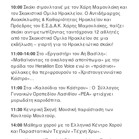
10:00
Σκάκι σιμουλτανέ με τον Χάρη Μαμουλάκη και
τον Σκακιστικό Όμιλο Ηρακλείου. Ο Αντιδήμαρχος
Ανακύκλωσης & Καθαριότητας Ηρακλείου και
Πρόεδρος του Ε.Σ.Δ.Α.Κ. Χάρης Μαμουλάκης, παίζει
σκάκι αντιμετωπίζοντας ταυτόχρονα 12 αθλητές
από τον Σκακιστικό Όμιλο Ηρακλείου σε μια
εκδήλωση – γιορτή για το Ηρακλειώτικο σκάκι!
11:00-14:00
Στο «Εργαστήρι του Άη Βασίλη»:
«Μαθαίνοντας το οικολογικό αποτύπωμα» με την
ομάδα του Heraklion Eco Voice ενώ οι «πράσινοι»
φύλακες θα περιφρουρούν το «Χριστουγεννιάτικο
Κάστρο»…
11:00
Στα «Καλούδια του Κάστρου» : Ο Σύλλογος
Γυναικών Οροπεδίου Λασιθίου «ΡΕΑ» φτιάχνει
μυρωδάτη καρυδόπιτα.
11:30
Κεντρική Σκηνή: Μουσική παράσταση των
Κουλτούρ Μουλτούρ.
14:00
Μάθημα χορού με το Ελληνικό Κέντρο Χορού
και Παραστατικών Τεχνών «Τέχνη Χρω».