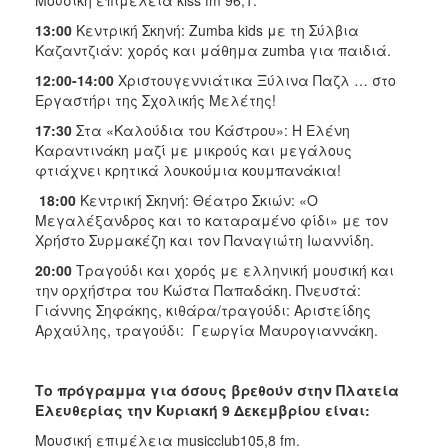
Μουσική επιμέλεια kiss fm 96,1.
ΑΝΘΕΚΤΙΚΗ
ΠΟΛΗ
13:00
Κεντρική Σκηνή: Zumba kids με τη Σύλβια
Καζαντζιάν: χορός και μάθημα zumba για παιδιά.
12:00-14:00
Χριστουγεννιάτικα Ξύλινα Παζλ … στο
Εργαστήρι της Σχολικής Μελέτης!
17:30
Στα «Kαλούδια του Κάστρου»: Η Ελένη
Καραντινάκη μαζί με μικρούς και μεγάλους
φτιάχνει κρητικά λουκούμια κουμπανάκια!
18:00
Κεντρική Σκηνή: Θέατρο Σκιών: «Ο
Μεγαλέξανδρος και το καταραμένο φίδι» με τον
Χρήστο Συρμακέζη και τον Παναγιώτη Ιωαννίδη.
20:00
Τραγούδι και χορός με ελληνική μουσική και
την ορχήστρα του Κώστα Παπαδάκη. Πνευστά:
Γιάννης Σηφάκης, κιθάρα/τραγούδι: Αριστείδης
Αρχαύλης, τραγούδι: Γεωργία Μαυρογιαννάκη.
Το πρόγραμμα για όσους βρεθούν στην Πλατεία
Ελευθερίας την Κυριακή 9 Δεκεμβρίου
είναι:
Μουσική επιμέλεια musicclub105,8 fm.