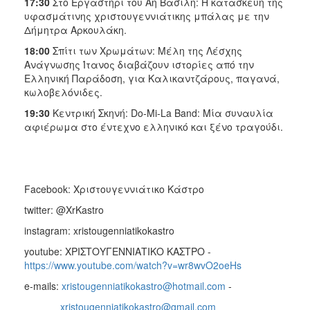
17:30
Στο Εργαστήρι του Άη Βασίλη: Η κατασκευή της
ΑΝΘΕΚΤΙΚΗ
υφασμάτινης χριστουγεννιάτικης μπάλας με την
ΠΟΛΗ
Δήμητρα Αρκουλάκη.
18:00
Σπίτι των Χρωμάτων: Μέλη της Λέσχης
Ανάγνωσης Ίτανος διαβάζουν ιστορίες από την
Ελληνική Παράδοση, για Καλικαντζάρους, παγανά,
κωλοβελόνιδες.
19:30
Κεντρική Σκηνή: Do-Mi-La Band: Μία συναυλία
αφιέρωμα στο έντεχνο ελληνικό και ξένο τραγούδι.
Facebook: Χριστουγεννιάτικο Κάστρο
twitter: @XrKastro
instagram: xristougenniatikokastro
youtube: ΧΡΙΣΤΟΥΓΕΝΝΙΑΤΙΚΟ ΚΑΣΤΡΟ -
https://www.youtube.com/watch?v=wr8wvO2oeHs
e-mails:
xristougenniatikokastro@hotmail.com
-
xristougenniatikokastro@gmail.com