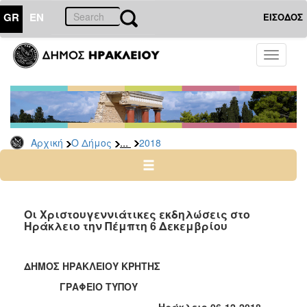
GR
EN
ΕΙΣΟΔΟΣ
Ο
Toggle
ΔΗΜΟΣ
navigati
Δελτία
Τύπου
Αρχείο
...
Αρχική
Ο Δήμος
2018
2026
2025
2024
2023
Οι Χριστουγεννιάτικες εκδηλώσεις στο
Ηράκλειο την Πέμπτη 6 Δεκεμβρίου
2022
2021
ΔΗΜΟΣ ΗΡΑΚΛΕΙΟΥ ΚΡΗΤΗΣ
2020
ΓΡΑΦΕΙΟ ΤΥΠΟΥ
2019
Ηράκλειο 06-12-2018