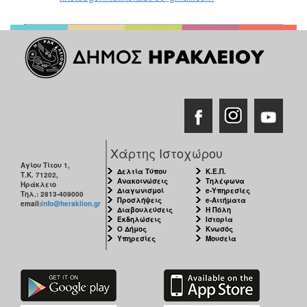
Χάρτης Ιστοχώρου
Αγίου Τίτου 1,
Δελτία Τύπου
Κ.Ε.Π.
Τ.Κ. 71202,
Ανακοινώσεις
Τηλέφωνα
Ηράκλειο
Διαγωνισμοί
e-Υπηρεσίες
Τηλ.: 2813-409000
Προσλήψεις
e-Αιτήματα
email:
info@heraklion.gr
Διαβουλεύσεις
Η Πόλη
Εκδηλώσεις
Ιστορία
Ο Δήμος
Κνωσός
Υπηρεσίες
Μουσεία