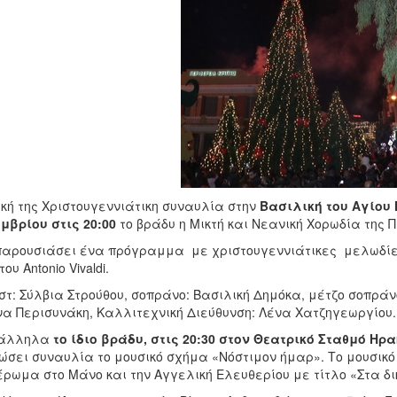
ική της Χριστουγεννιάτικη συναυλία στην
Βασιλική του Αγίου 
μβρίου στις 20:00
το βράδυ η Μικτή και Νεανική Χορωδία της 
αρουσιάσει ένα πρόγραμμα με χριστουγεννιάτικες μελωδίες κ
του Antonio Vivaldi.
στ: Σύλβια Στρούθου, σοπράνο: Βασιλική Δημόκα, μέτζο σοπρά
α Περισυνάκη, Καλλιτεχνική Διεύθυνση: Λένα Χατζηγεωργίου. Η
άλληλα
το ίδιο βράδυ, στις 20:30 στον Θεατρικό Σταθμό Ηρα
ώσει συναυλία το μουσικό σχήμα «Νόστιμον ήμαρ». Το μουσικ
ρωμα στο Μάνο και την Αγγελική Ελευθερίου με τίτλο «Στα δ