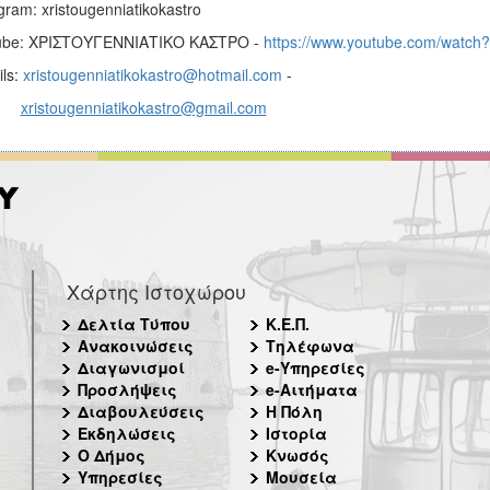
agram: xristougenniatikokastro
ube: ΧΡΙΣΤΟΥΓΕΝΝΙΑΤΙΚΟ ΚΑΣΤΡΟ -
https://www.youtube.com/watc
ils:
xristougenniatikokastro@hotmail.com
-
xristougenniatikokastro@gmail.com
Χάρτης Ιστοχώρου
Δελτία Τύπου
Κ.Ε.Π.
Ανακοινώσεις
Τηλέφωνα
Διαγωνισμοί
e-Υπηρεσίες
Προσλήψεις
e-Αιτήματα
Διαβουλεύσεις
Η Πόλη
Εκδηλώσεις
Ιστορία
Ο Δήμος
Κνωσός
Υπηρεσίες
Μουσεία