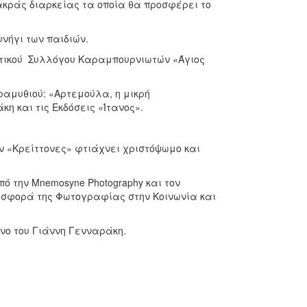
κράς διαρκείας τα οποία θα προσφέρει το
υνήγι των παιδιών.
ατικού Συλλόγου Καραμπουρνιωτών «Άγιος
αμυθιού: «Αρτεμούλα, η μικρή
 και τις Εκδόσεις «Ίτανος».
 «Κρείττονες» φτιάχνει χριστόψωμο και
την Mnemosyne Photography και τον
οσφορά της Φωτογραφίας στην Κοινωνία και
νο του Γιάννη Γενναράκη.