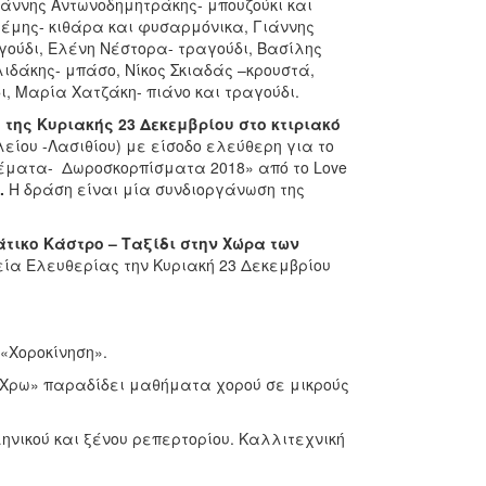
ιάννης Αντωνοδημητράκης- μπουζούκι και
έμης- κιθάρα και φυσαρμόνικα, Γιάννης
γούδι, Ελένη Νέστορα- τραγούδι, Βασίλης
ιδάκης- μπάσο, Νίκος Σκιαδάς –κρουστά,
, Μαρία Χατζάκη- πιάνο και τραγούδι.
 της Κυριακής 23 Δεκεμβρίου στο κτιριακό
είου -Λασιθίου) με είσοδο ελεύθερη για το
αζέματα- Δωροσκορπίσματα 2018» από το Love
.
Η δράση είναι μία συνδιοργάνωση της
τικο Κάστρο – Ταξίδι στην Χώρα των
ία Ελευθερίας την Κυριακή 23 Δεκεμβρίου
 «Χοροκίνηση».
 Χρω» παραδίδει μαθήματα χορού σε μικρούς
νικού και ξένου ρεπερτορίου. Καλλιτεχνική