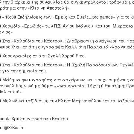
 την διάρκεια της συναυλίας θα συγκεντρώνονται τρόφιμα μα
ρότημα στην «Κίτρινη Αποστολή».
 - 16:30
Εκδηλώσεις των «Εμείς και Εμείς...pre games» για το κ
0
Χορωδία «Ερωδιός» των Π.Σ. Αγίου Ιωάννου και του Μικρασι
ργιος»
0
Στα «Καλούδια του Κάστρου»: Διαδραστική ανάγνωση του παρ
οκυρούλα» από τη συγγραφέα Καλλιόπη Παρλαμά -Φραγκιαδάκη
0
Χορογραφίες από τη Σχολή Χορού Fred.
0
Στα «Καλούδια του Κάστρου»: Η Σχολή Παραδοσιακών Τεχνών
 για την σημασία του.
0
Μάθημα φωτογραφίας για αρχάριους και προχωρημένους από 
νουήλ Κομνηνό με θέμα «Φωτογραφία. Τέχνη ή Επιστήμη; Πρ
Πολιτισμό».
0
Μελωδικά ταξίδια με την Ελίνα Μαρκοπούλου και το σαξόφω
book: Χριστουγεννιάτικο Κάστρο
er: @XrKastro