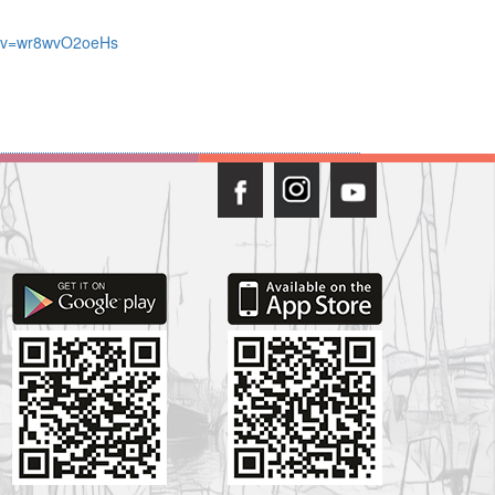
h?v=wr8wvO2oeHs