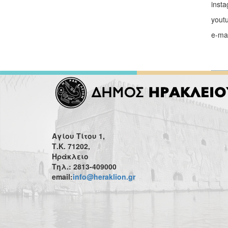
inst
yout
e-ma
Αγίου Τίτου 1,
Τ.Κ. 71202,
Ηράκλειο
Τηλ.: 2813-409000
email:
info@heraklion.gr