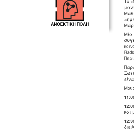
Το «
μαντ
Μαθι
Ξημέ
ΑΝΘΕΚΤΙΚΗ ΠΟΛΗ
Μάρω
Μία 
συγ
κοιν
Radi
Περι
Παρά
Ξωτ
είνα
Μουσ
11:0
12:0
και 
12:3
διεύ