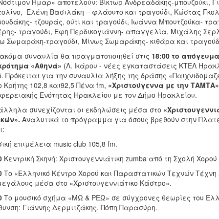
Νόστιμον Ήμαρ» αποτελούν: Βίκτωρ Ανδρεαδάκης-μπουζούκι, Γ
ολίνο, Ελένη Βασιλάκη – φλάουτο και τραγούδι, Κώστας Γκολ
ουδάκης- τζουράς, ούτι και τραγούδι, Ιωάννα Μπουτζούκα- τρα
ρης- τραγούδι, Έφη Περδικογιάννη- απαγγελία, Μιχάλης Σερλ
 Σωμαράκη-τραγούδι, Μίνως Σωμαράκης- κιθάρα και τραγούδι
ακόμα συναυλία θα πραγματοποιηθεί στις
18:00 το απόγευμα
κρότημα «Αθηνά»
(Λ. Ικάρου - νέες εγκαταστάσεις ΚΤΕΛ Ηρακλ
ό. Πρόκειται για την συναυλία λήξης της δράσης «Παιχνιδομ
o Κρήτης 102,8 και92,5 Πένα fm,
«Χριστούγεννα με την ΤΑΜΤΑ»
φερειακής Ενότητας Ηρακλείου με τον Δήμο Ηρακλείου.
λληλα συνεχίζονται οι εκδηλώσεις μέσα στο
«Χριστουγεννιά
ικών».
Αναλυτικά το πρόγραμμα για όσους βρεθούν
στην Πλατε
ι:
ική επιμέλεια music club 105,8 fm.
0
Κεντρική Σκηνή: Χριστουγεννιάτικη zumba από τη Σχολή Χορού
0
Το «Ελληνικό Κέντρο Χορού και Παραστατικών Τεχνών Τέχνη
μεγάλους μέσα στο «Χριστουγεννιάτικο Κάστρο».
0
Tο μουσικό σχήμα «MΩ & PEΩ» σε σύγχρονες θεωρίες του Ελλη
θυνση: Γιάννης Δερμιτζάκης, Πόπη Παρασύρη.