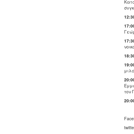
Κατά
συγκ
12:30
17:0
Γεώ
17:3
νοικ
18:3
19:0
μιλά
20:0
Εμμα
τον 
20:0
Face
twitt