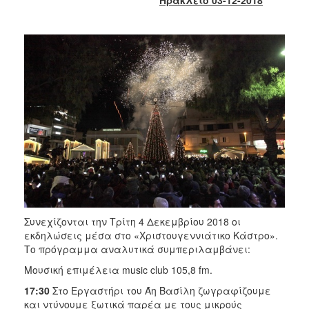
2018
2017
2016
2015
2013
2012
2011
2010
2006
Συνεχίζονται την Τρίτη 4 Δεκεμβρίου 2018 οι
Ο
εκδηλώσεις μέσα στο «Χριστουγεννιάτικο Κάστρο».
ΤΟΠΟΣ
Το πρόγραμμα αναλυτικά συμπεριλαμβάνει:
ΜΑΣ
Μουσική επιμέλεια music club 105,8 fm.
ΠΟΛΙΤΙΣΜΟΣ
17:30
Στο Εργαστήρι του Άη Βασίλη ζωγραφίζουμε
και ντύνουμε ξωτικά παρέα με τους μικρούς