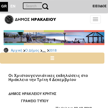
GR
EN
ΕΙΣΟΔΟΣ
Ο
Toggle
ΔΗΜΟΣ
navigati
Δελτία
Τύπου
Αρχείο
...
Αρχική
Ο Δήμος
2018
2026
2025
2024
2023
Οι Χριστουγεννιάτικες εκδηλώσεις στο
Ηράκλειο την Τρίτη 4 Δεκεμβρίου
2022
2021
ΔΗΜΟΣ ΗΡΑΚΛΕΙΟΥ ΚΡΗΤΗΣ
2020
ΓΡΑΦΕΙΟ ΤΥΠΟΥ
2019
Ηράκλειο 03-12-2018