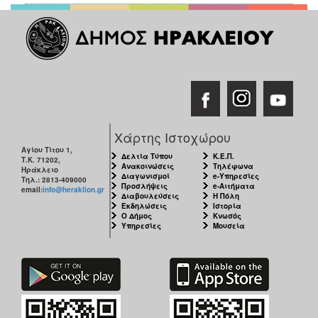
Χάρτης Ιστοχώρου
Αγίου Τίτου 1,
Δελτία Τύπου
Κ.Ε.Π.
Τ.Κ. 71202,
Ανακοινώσεις
Τηλέφωνα
Ηράκλειο
Διαγωνισμοί
e-Υπηρεσίες
Τηλ.: 2813-409000
Προσλήψεις
e-Αιτήματα
email:
info@heraklion.gr
Διαβουλεύσεις
Η Πόλη
Εκδηλώσεις
Ιστορία
Ο Δήμος
Κνωσός
Υπηρεσίες
Μουσεία