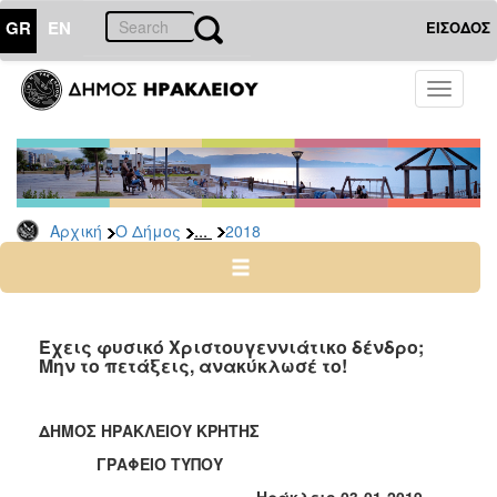
GR
EN
ΕΙΣΟΔΟΣ
Ο
Toggle
ΔΗΜΟΣ
navigati
Δελτία
Τύπου
Αρχείο
...
Αρχική
Ο Δήμος
2018
2026
2025
2024
2023
Έχεις φυσικό Χριστουγεννιάτικο δένδρο;
Μην το πετάξεις, ανακύκλωσέ το!
2022
2021
ΔΗΜΟΣ ΗΡΑΚΛΕΙΟΥ ΚΡΗΤΗΣ
2020
ΓΡΑΦΕΙΟ ΤΥΠΟΥ
2019
Ηράκλειο 03-01-2019