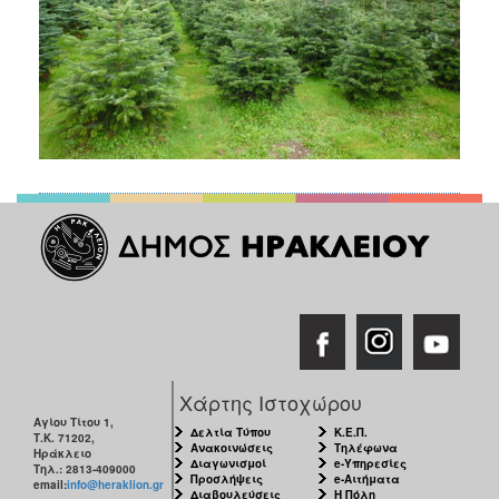
Χάρτης Ιστοχώρου
Αγίου Τίτου 1,
Δελτία Τύπου
Κ.Ε.Π.
Τ.Κ. 71202,
Ανακοινώσεις
Τηλέφωνα
Ηράκλειο
Διαγωνισμοί
e-Υπηρεσίες
Τηλ.: 2813-409000
Προσλήψεις
e-Αιτήματα
email:
info@heraklion.gr
Διαβουλεύσεις
Η Πόλη