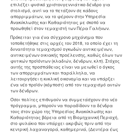
ΑΝΘΕΚΤΙΚΗ
επιλέξει φυσικό χριστουγεννιάτικο δένδρο για
ΠΟΛΗ
στολισμό, αντί να το πετάξουν σε κάδους
απορριμμάτων, να το φέρουν στην Υπηρεσία
Ανακύκλωσης και Καθαριότητας με σκοπό να
προωθηθεί στον τεμαχιστή των Πέρα Γαλήνων.
Πρόκειται για ένα σύγχρονο μηχάνημα που
τοποθετήθηκε στις αρχές του 2018, το οποίο έχει τη
δυνατότητα τεμαχισμού ογκωδών αντικειμένων,
αντικειμένων οικιακής προέλευσης, καθώς όλων των
φυτικών προϊόντων (κλαδιών, δένδρων, κλπ). Στόχος
αυτής της προσπάθειας είναι να μειωθεί ο όγκος
των απορριμμάτων και παράλληλα, να
λειτουργήσει η κυκλική οικονομία και να υπάρξει
ένα νέο προϊόν (κόμποστ) από τον τεμαχισμό αυτών
των δένδρων.
Όσοι πολίτες επιθυμούν να συμμετάσχουν στο νέο
πρόγραμμα, μπορούν να παραδίδουν τα δένδρα
τους στον χώρο της Υπηρεσίας Ανακύκλωσης και
Καθαριότητας βόρεια από τη Βιομηχανική Περιοχή,
στο φυλάκιο που υπάρχει ακριβώς πριν από την
κεντρική λαχαναγορά, καθημερινά, (Δευτέρα έως