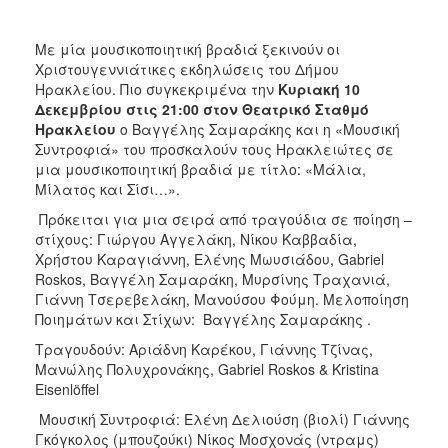
ΑΝΘΕΚΤΙΚΗ
ΠΟΛΗ
Με μία μουσικοποιητική βραδιά ξεκινούν οι
Χριστουγεννιάτικες εκδηλώσεις του Δήμου
Ηρακλείου. Πιο συγκεκριμένα την
Κυριακή 10
Δεκεμβρίου
στις 21:00 στον Θεατρικό Σταθμό
Ηρακλείου
ο Βαγγέλης Σαμαράκης και η «Μουσική
Συντροφιά» του προσκαλούν τους Ηρακλειώτες σε
μια μουσικοποιητική βραδιά με τίτλο: «Μάλια,
Μίλατος και Σίσι…».
Πρόκειται για μια σειρά από τραγούδια σε ποίηση –
στίχους: Γιώργου Αγγελάκη, Νίκου Καββαδία,
Χρήστου Καραγιάννη, Ελένης Μωυσιάδου, Gabriel
Roskos, Βαγγέλη Σαμαράκη, Μυρσίνης Τραχανιά,
Γιάννη Τσερεβελάκη, Μανούσου Φούμη. Μελοποίηση
Ποιημάτων και Στίχων: Βαγγέλης Σαμαράκης .
Τραγουδούν: Αριάδνη Καρέκου, Γιάννης Τζίνας,
Μανώλης Πολυχρονάκης, Gabriel Roskos & Kristina
Eisenlöffel
Μουσική Συντροφιά: Ελένη Δελιούση (βιολί) Γιάννης
Γκόγκολος (μπουζούκι) Νίκος Μοσχονάς (ντραμς)