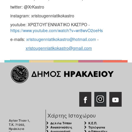
twitter: @XrKastro
instagram: xristougenniatikokastro
youtube: ΧΡΙΣΤΟΥΓΕΝΝΙΑΤΙΚΟ ΚΑΣΤΡΟ -
https://www.youtube.com/watch?v=wr8wvO2oeHs
e-mails:
xristougenniatikokastro@hotmail.com
-
xristougenniatikokastro@gmail.com
Χάρτης Ιστοχώρου
Αγίου Τίτου 1,
Δελτία Τύπου
Κ.Ε.Π.
Τ.Κ. 71202,
Ανακοινώσεις
Τηλέφωνα
Ηράκλειο
Διαγωνισμοί
e-Υπηρεσίες