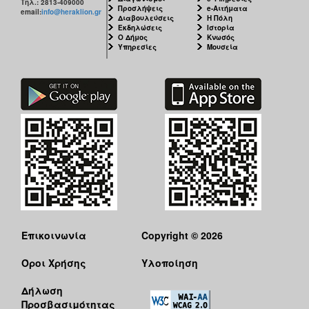
Τηλ.: 2813-409000
Προσλήψεις
e-Αιτήματα
email:
info@heraklion.gr
Διαβουλεύσεις
Η Πόλη
Εκδηλώσεις
Ιστορία
Ο Δήμος
Κνωσός
Υπηρεσίες
Μουσεία
Επικοινωνία
Copyright © 2026
Όροι Χρήσης
Υλοποίηση
Δήλωση
Προσβασιμότητας