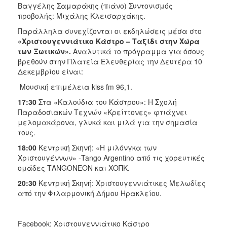
Βαγγέλης Σαμαράκης (πιάνο) Συντονισμός
προβολής: Μιχάλης Κλεισαρχάκης.
Παράλληλα συνεχίζονται οι εκδηλώσεις μέσα στο
«Χριστουγεννιάτικο Κάστρο – Ταξίδι στην Χώρα
των Ξωτικών».
Αναλυτικά το πρόγραμμα για όσους
βρεθούν στην Πλατεία Ελευθερίας την Δευτέρα 10
Δεκεμβρίου είναι:
Μουσική επιμέλεια kiss fm 96,1.
17:30
Στα «Καλούδια του Κάστρου»: Η Σχολή
Παραδοσιακών Τεχνών «Κρείττονες» φτιάχνει
μελομακάρονα, γλυκά και μιλά για την σημασία
τους.
18:00
Κεντρική Σκηνή: «Η μιλόνγκα των
Χριστουγέννων» -Tango Argentinο από τις χορευτικές
ομάδες ΤANGONEON και ΧΟΠΚ.
20:30
Κεντρική Σκηνή: Χριστουγεννιάτικες Μελωδίες
από την Φιλαρμονική Δήμου Ηρακλείου.
Facebook: Χριστουγεννιάτικο Κάστρο