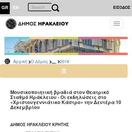
GR
EN
ΕΙΣΟΔΟΣ
Ο
Toggle
ΔΗΜΟΣ
navigati
Δελτία
Τύπου
Αρχείο
...
Αρχική
Ο Δήμος
2018
2026
2025
2024
2023
Μουσικοποιητική βραδιά στον Θεατρικό
Σταθμό Ηράκλειου - Οι εκδηλώσεις στο
2022
«Χριστουγεννιάτικο Κάστρο» την Δευτέρα 10
2021
Δεκεμβρίου
2020
2019
ΔΗΜΟΣ ΗΡΑΚΛΕΙΟΥ ΚΡΗΤΗΣ