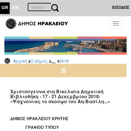
GR
EN
ΕΙΣΟΔΟΣ
Ο
Toggle
ΔΗΜΟΣ
navigati
Δελτία
Τύπου
Αρχείο
...
Αρχική
Ο Δήμος
2018
2026
2025
2024
2023
Χριστούγεννα στη Βικελαία Δημοτική
Βιβλιοθήκη - 17 - 21 Δεκεμβρίου 2018:
2022
«Ψάχνοντας το σκούφο του Άη-Βασίλη...»
2021
2020
ΔΗΜΟΣ ΗΡΑΚΛΕΙΟΥ ΚΡΗΤΗΣ
2019
ΓΡΑΦΕΙΟ ΤΥΠΟΥ